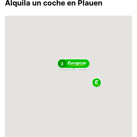
Alquila un coche en Plauen
2
3