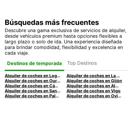
Búsquedas más frecuentes
Descubre una gama exclusiva de servicios de alquiler,
desde vehículos premium hasta opciones flexibles a
largo plazo o solo de ida. Una experiencia diseñada
para brindar comodidad, flexibilidad y excelencia en
cada viaje.
Top Destinos
Destinos de temporada
Alquiler de coches en Logroño
Alquiler de coches en La Coruña
Alquiler de coches en Ourense
Alquiler de coches en Gijón
Alquiler de coches en Cádiz
Alquiler de coches en Almería
Alquiler de coches en Santander
Alquiler de coches en Vigo
Alquiler de coches en Palma
Alquiler de coches en Oviedo