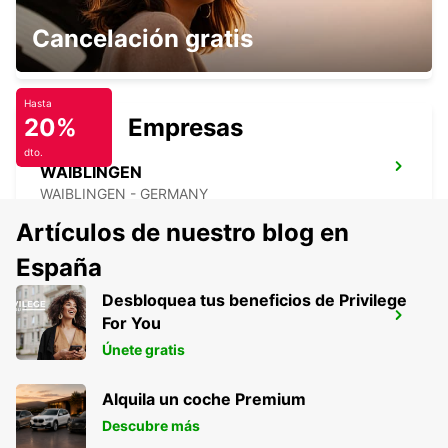
STUTTGART VAIHINGEN
Cancelación gratis
STUTTGART - GERMANY
Hasta
20%
Empresas
dto.
WAIBLINGEN
WAIBLINGEN - GERMANY
Artículos de nuestro blog en
España
Desbloquea tus beneficios de Privilege
GOEPPINGEN
For You
GOEPPINGEN - GERMANY
Únete gratis
Alquila un coche Premium
Descubre más