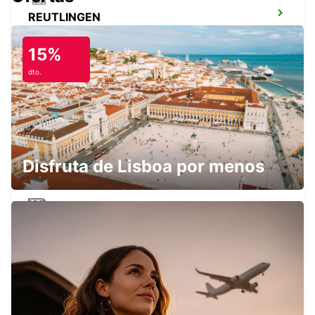
REUTLINGEN
REUTLINGEN - GERMANY
15%
dto.
STUTTGART CIUDAD
STUTTGART - GERMANY
Disfruta de Lisboa por menos
STUTTGART ESTACIÓN CENTRAL
STUTTGART - GERMANY