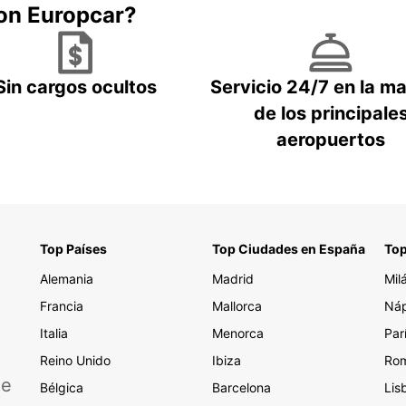
con Europcar?
Sin cargos ocultos
Servicio 24/7 en la m
de los principale
aeropuertos
Top Países
Top Ciudades en España
Top
Alemania
Madrid
Mil
Francia
Mallorca
Náp
Italia
Menorca
Par
Reino Unido
Ibiza
Ro
de
Bélgica
Barcelona
Lis