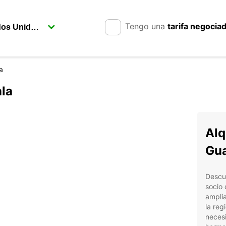
Tengo una
tarifa negocia
a
la
Alq
Gu
Descub
socio 
amplia
la reg
necesi