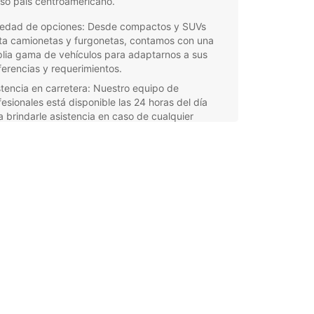
so país centroamericano.
iedad de opciones: Desde compactos y SUVs
ta camionetas y furgonetas, contamos con una
lia gama de vehículos para adaptarnos a sus
ferencias y requerimientos.
stencia en carretera: Nuestro equipo de
fesionales está disponible las 24 horas del día
a brindarle asistencia en caso de cualquier
rgencia en la carretera.
ervas fáciles y rápidas: Con nuestro sistema de
ervas en línea, puede asegurar su vehículo en
os pasos y con total comodidad desde cualquier
ar del mundo.
rtas especiales: Manténgase atento a nuestras
mociones exclusivas y descuentos especiales
a disfrutar de ahorros adicionales en su alquiler
coche en Guatemala.
orta si está planificando unas vacaciones en
a, un viaje de negocios o una aventura de
ación en Guatemala, Europcar está aquí para