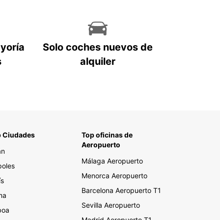
ayoría
Solo coches nuevos de
s
alquiler
 Ciudades
Top oficinas de
Aeropuerto
án
Málaga Aeropuerto
oles
Menorca Aeropuerto
ís
Barcelona Aeropuerto T1
ma
Sevilla Aeropuerto
boa
Madrid Aeropuerto T1