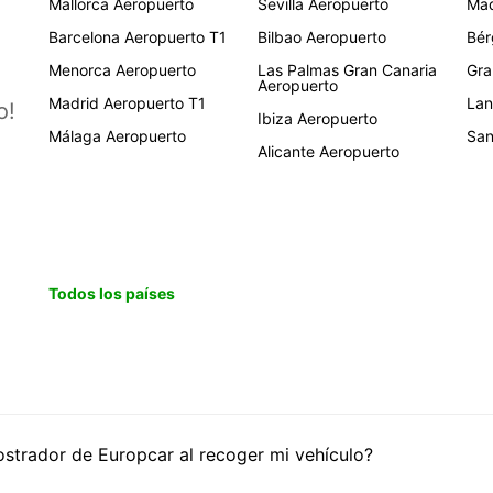
Mallorca Aeropuerto
Sevilla Aeropuerto
Mad
Barcelona Aeropuerto T1
Bilbao Aeropuerto
Bér
Menorca Aeropuerto
Las Palmas Gran Canaria
Gra
Aeropuerto
Madrid Aeropuerto T1
Lan
o!
Ibiza Aeropuerto
Málaga Aeropuerto
San
Alicante Aeropuerto
Todos los países
trador de Europcar al recoger mi vehículo?