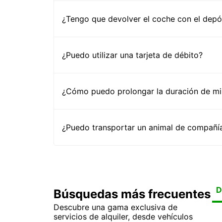
¿Tengo que devolver el coche con el depós
¿Puedo utilizar una tarjeta de débito?
¿Cómo puedo prolongar la duración de mi 
¿Puedo transportar un animal de compañía
D
Búsquedas más frecuentes
Descubre una gama exclusiva de
Al
Al
Al
Al
servicios de alquiler, desde vehículos
Al
Al
Al
Al