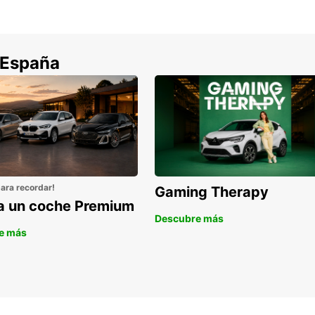
hacer 
sencil
 España
para recordar!
Gaming Therapy
la un coche Premium
Descubre más
e más