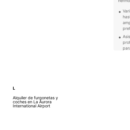
hermo
Var
has
amp
pre
Asi
pro
par
eme
Res
res
poc
lug
Ofe
L
pro
Alquiler de furgonetas y
par
coches en La Aurora
de 
International Airport
No imp
famili
explor