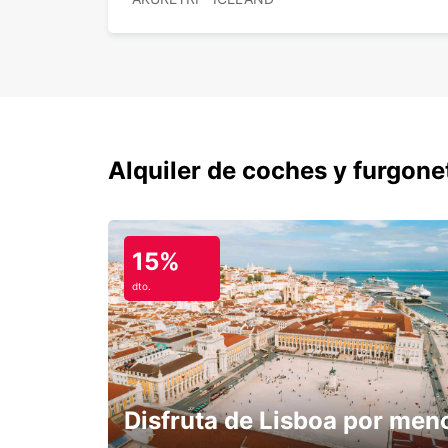
Alquiler de coches y furgone
15%
dto.
Disfruta de Lisboa por men