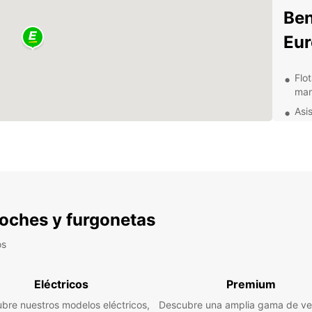
Ben
Eur
Flo
man
Asis
día
Seg
Con
pun
Res
 coches y furgonetas
Akurey
un des
os
impres
arquit
paisa
Eléctricos
Premium
región
bre nuestros modelos eléctricos,
Descubre una amplia gama de ve
Ya sea