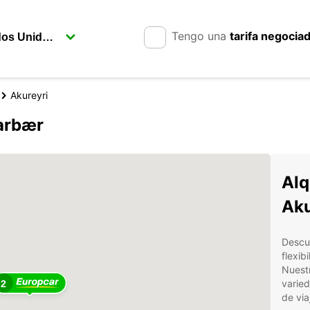
Tengo una
tarifa negocia
Akureyri
rarbær
Alq
Aku
Descu
flexib
Nuestr
varied
2
de via