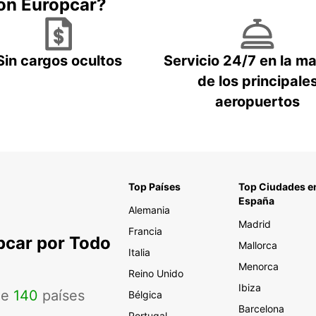
con Europcar?
Sin cargos ocultos
Servicio 24/7 en la m
de los principale
aeropuertos
Top Países
Top Ciudades e
España
Alemania
Madrid
Francia
pcar por Todo
Mallorca
Italia
Menorca
Reino Unido
Ibiza
de
140
países
Bélgica
Barcelona
Portugal