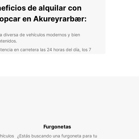
eficios de alquilar con
opcar en Akureyrarbær:
ta diversa de vehículos modernos y bien
tenidos.
tencia en carretera las 24 horas del día, los 7
s de la semana.
uro integral y opciones de cobertura flexibles.
veniente ubicación de nuestras agencias en
tos estratégicos de la ciudad.
ervas en línea fáciles y seguras.
rarbær, conocida como la "capital del norte", es
tino encantador con una rica historia y una
ionante belleza natural. Desde la pintoresca
ectura de madera hasta los impresionantes
jes montañosos, hay mucho por descubrir en esta
Furgonetas
.
hículos
¿Estás buscando una furgoneta para tu
 que estés visitando Akureyrarbær por negocios