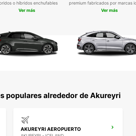
bridos o híbridos enchufables
premium fabricados por marcas i
o por 
Ver más
Ver más
brinda
recorr
tierra
permit
¡No es
Akure
vivir 
s populares alrededor de Akureyri
AKUREYRI AEROPUERTO
AKUREYRI - ICELAND