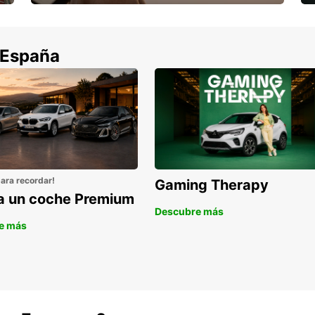
Cancela sin coste si tu vuelo se cancela
 España
para recordar!
Gaming Therapy
la un coche Premium
Descubre más
e más