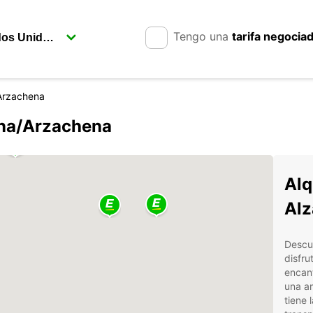
Tengo una
tarifa negocia
Arzachena
èna/Arzachena
Alq
Al
Descu
disfru
encant
una am
tiene 