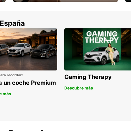
Cancela sin coste si tu vuelo se cancela
 España
para recordar!
Gaming Therapy
la un coche Premium
Descubre más
e más