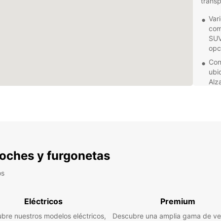
trans
Var
com
SUV
opc
Con
ubi
Alz
Eur
Ate
ama
con
dur
Alz
 coches y furgonetas
Descu
con la
os
alquil
Europ
región
Eléctricos
Premium
bre nuestros modelos eléctricos,
Descubre una amplia gama de ve