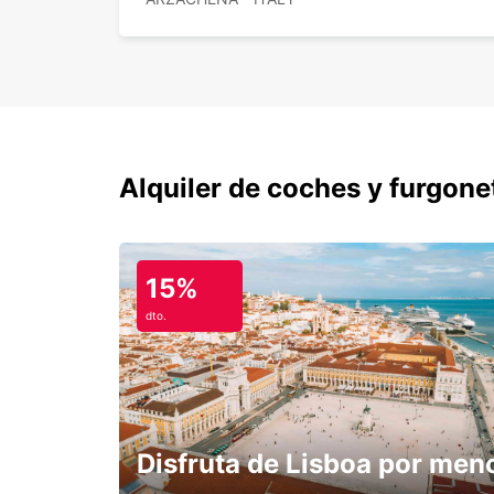
Alquiler de coches y furgone
15%
dto.
Disfruta de Lisboa por men