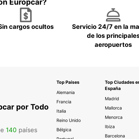
con Europcar?
Sin cargos ocultos
Servicio 24/7 en la m
de los principale
aeropuertos
Top Países
Top Ciudades e
España
Alemania
Madrid
Francia
pcar por Todo
Mallorca
Italia
Menorca
Reino Unido
Ibiza
de
140
países
Bélgica
Barcelona
Portugal