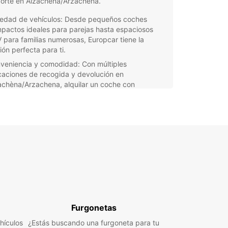
porte en Alzachèna/Arzachena.
iedad de vehículos: Desde pequeños coches
pactos ideales para parejas hasta espaciosos
 para familias numerosas, Europcar tiene la
ión perfecta para ti.
veniencia y comodidad: Con múltiples
caciones de recogida y devolución en
achèna/Arzachena, alquilar un coche con
opcar es rápido y sencillo.
nción al cliente de primera clase: Nuestros
bles agentes estarán encantados de ayudarte
 cualquier pregunta o solicitud que puedas tener
ante tu experiencia de alquiler de coches en
achèna/Arzachena.
bre todos los rincones de Alzachèna/Arzachena
 libertad y flexibilidad que solo un coche de
er puede ofrecer. Reserva tu vehículo con
car hoy y comienza a explorar esta hermosa
 de Cerdeña a tu propio ritmo.
Furgonetas
hículos
¿Estás buscando una furgoneta para tu