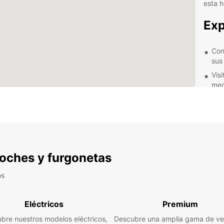
esta h
Exp
Con
sus
Visi
med
Rec
sus
Adm
Kro
Res
 coches y furgonetas
os
Reserv
conven
fecha 
Eléctricos
Premium
adapte
tendrá
bre nuestros modelos eléctricos,
Descubre una amplia gama de ve