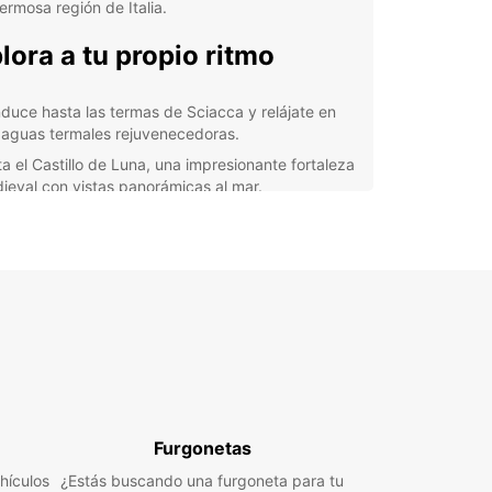
ermosa región de Italia.
lora a tu propio ritmo
duce hasta las termas de Sciacca y relájate en
 aguas termales rejuvenecedoras.
ta el Castillo de Luna, una impresionante fortaleza
ieval con vistas panorámicas al mar.
orre las pintorescas calles de Sciacca y descubre
 iglesias barrocas y encantadoras plazas.
ira las impresionantes vistas desde el Monte
nio y disfruta de un picnic con productos locales.
erva
ar un coche de alquiler con Europcar es fácil y
iente. Simplemente selecciona tu ubicación,
y hora de recogida, elige el vehículo que mejor se
Furgonetas
 a tus necesidades y ¡listo! Con Europcar,
s la libertad de descubrir Sciacca y sus
hículos
¿Estás buscando una furgoneta para tu