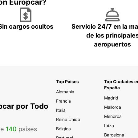
con Europcar?
Sin cargos ocultos
Servicio 24/7 en la m
de los principale
aeropuertos
Top Países
Top Ciudades e
España
Alemania
Madrid
Francia
pcar por Todo
Mallorca
Italia
Menorca
Reino Unido
Ibiza
de
140
países
Bélgica
Barcelona
Portugal