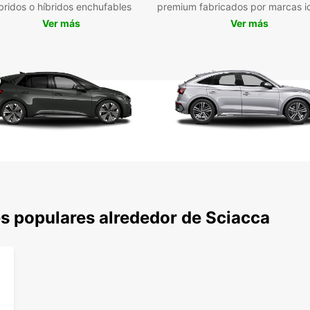
alrede
bridos o híbridos enchufables
premium fabricados por marcas i
del tr
Ver más
Ver más
No esp
Europc
Sciacc
s populares alrededor de Sciacca