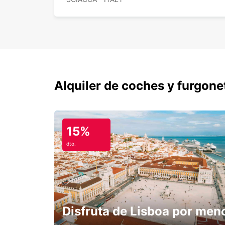
Alquiler de coches y furgone
15%
dto.
Disfruta de Lisboa por men