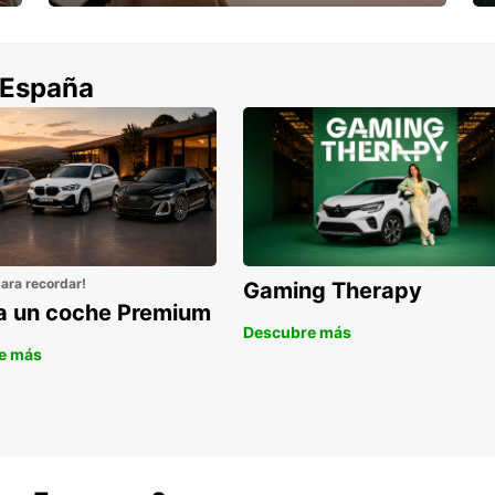
Cancela sin coste si tu vuelo se cancela
 España
para recordar!
Gaming Therapy
la un coche Premium
Descubre más
e más