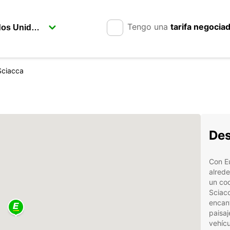
Tengo una
tarifa negocia
Sciacca
Des
Con Eu
alrede
un coc
Sciacc
encant
paisa
vehícu