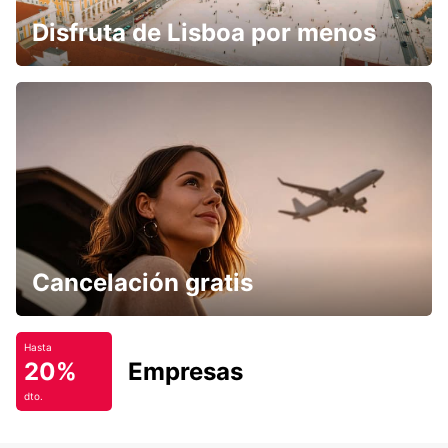
Disfruta de Lisboa por menos
Cancelación gratis
Hasta
20%
Empresas
dto.