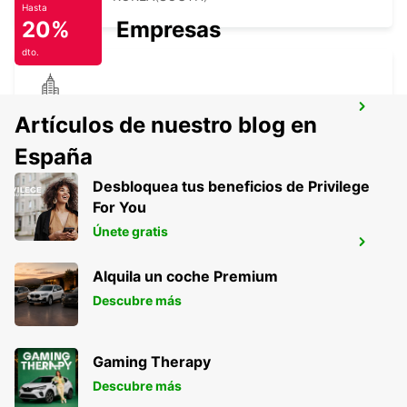
Hasta
20%
Empresas
dto.
SHIN YOKOHAMA STATION
Artículos de nuestro blog en
YOKOHAMA - JAPAN
España
Desbloquea tus beneficios de Privilege
For You
Únete gratis
GANGNAM DOWNTOWN
SEOUL - KOREA(SOUTH)
Alquila un coche Premium
Descubre más
Gaming Therapy
Descubre más