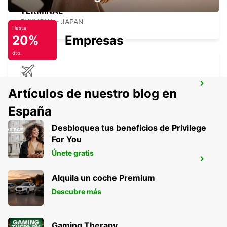
TERMINAL
FUKUOKA - JAPAN
Hasta
20%
Empresas
dto.
KAGOSHIMA AIRPORT
Artículos de nuestro blog en
KIRISHIMA - JAPAN
España
Desbloquea tus beneficios de Privilege
For You
Únete gratis
NAGASAKI AIRPORT
OMURA - JAPAN
Alquila un coche Premium
Descubre más
Gaming Therapy