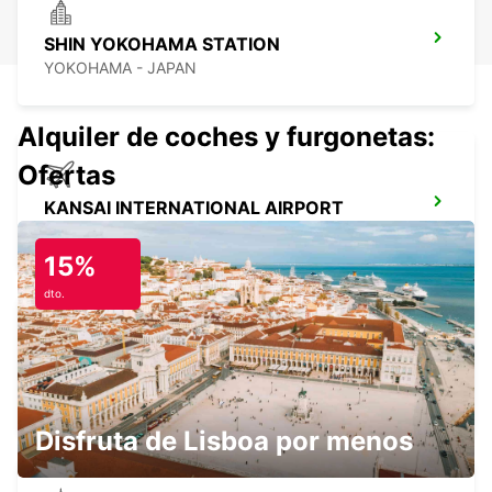
SHIN YOKOHAMA STATION
YOKOHAMA - JAPAN
Alquiler de coches y furgonetas:
Ofertas
KANSAI INTERNATIONAL AIRPORT
IZUMISANO - JAPAN
15%
dto.
GANGNAM DOWNTOWN
SEOUL - KOREA(SOUTH)
Disfruta de Lisboa por menos