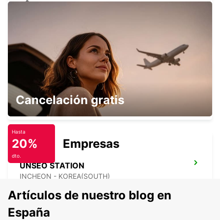
YONGSAN DOWNTOWN
SEOUL - KOREA(SOUTH)
GIMPO INTERNATIONAL AIRPORT
Cancelación gratis
SEOUL - KOREA(SOUTH)
Hasta
20%
Empresas
dto.
UNSEO STATION
INCHEON - KOREA(SOUTH)
Artículos de nuestro blog en
España