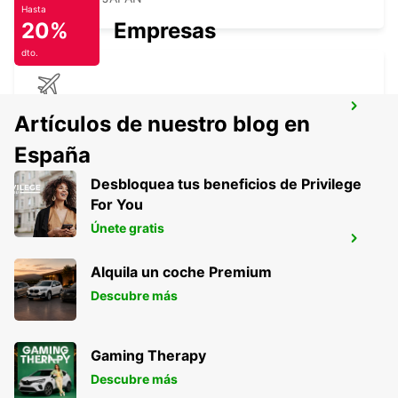
Hasta
20%
Empresas
dto.
NAGASAKI AIRPORT
Artículos de nuestro blog en
OMURA - JAPAN
España
Desbloquea tus beneficios de Privilege
For You
Únete gratis
KAGOSHIMA AIRPORT
KIRISHIMA - JAPAN
Alquila un coche Premium
Descubre más
Gaming Therapy
Descubre más