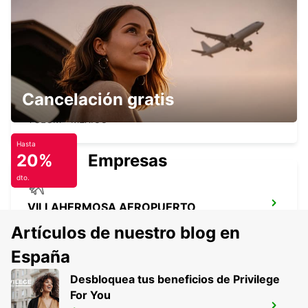
CHETUMAL INTL AEROPUERTO
CHETUMAL - MEXICO
Cancelación gratis
TULUM AIRPORT
TULUM - MEXICO
Hasta
20%
Empresas
dto.
VILLAHERMOSA AEROPUERTO
VILLAHERMOSA - MEXICO
Artículos de nuestro blog en
España
Desbloquea tus beneficios de Privilege
For You