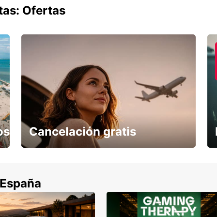
tas: Ofertas
os
Cancelación gratis
Cancela sin coste si tu vuelo se cancela
 España