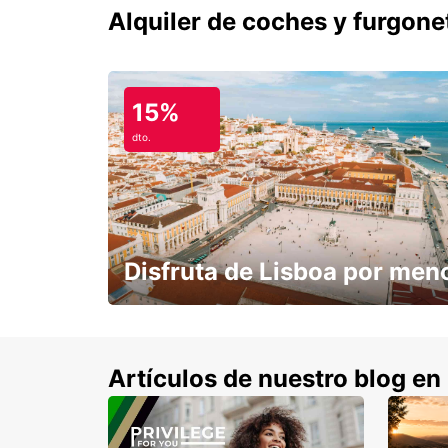
Alquiler de coches y furgone
15%
dto.
Disfruta de Lisboa por men
con un 15% de descuento.
Artículos de nuestro blog en