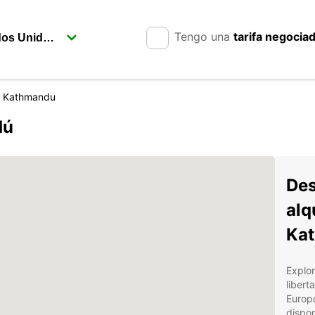
Tengo una
tarifa negocia
Kathmandu
dú
Des
alq
Ka
Explo
libert
Europ
dispo