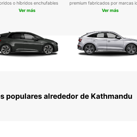
con
bridos o híbridos enchufables
premium fabricados por marcas i
Ver más
Ver más
Con tu
fácilm
como 
Hanum
de la 
todos 
Res
en 
ho
es populares alrededor de Kathmandu
No pie
flexib
Katma
mismo 
inolvi