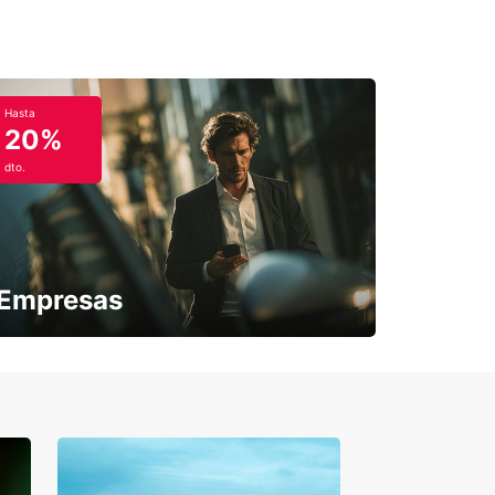
Hasta
20%
dto.
Empresas
¿Necesitas una furgoneta para un
periodo puntual?