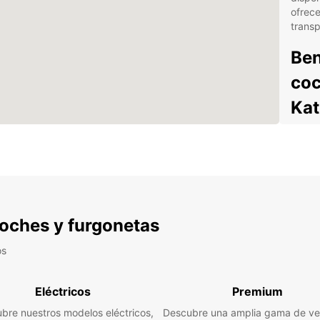
ofrece
transp
Ben
coc
Ka
Fle
Acc
turí
Com
ami
 coches y furgonetas
Asi
exp
os
Des
Eléctricos
Premium
imp
bre nuestros modelos eléctricos,
Descubre una amplia gama de ve