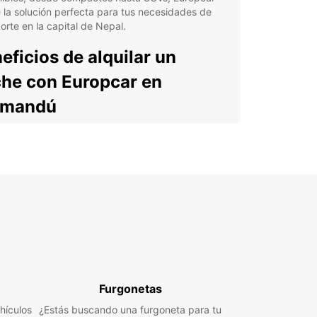
 la solución perfecta para tus necesidades de
orte en la capital de Nepal.
eficios de alquilar un
he con Europcar en
tmandú
xibilidad para explorar la ciudad a tu propio ritmo
eso a lugares remotos y fuera de los circuitos
sticos tradicionales
odidad y conveniencia para viajar con familia y
gos
stencia en carretera las 24 horas para una
eriencia sin preocupaciones
cubre los lugares
Furgonetas
rescindibles de Katmandú
hículos
¿Estás buscando una furgoneta para tu