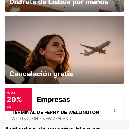
Disfruta de Lisboa por menos
PICTON CENTRO CIUDAD
PICTON - NEW ZEALAND
AEROPUERTO DE WELLINGTON
Cancelación gratis
WELLINGTON - NEW ZEALAND
Hasta
20%
Empresas
dto.
TERMINAL DE FERRY DE WELLINGTON
WELLINGTON - NEW ZEALAND