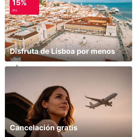
15%
dto.
PARK INN BY RADISSON MUSCAT M&G
MUSCAT - OMAN
Disfruta de Lisboa por menos
MYSK AL MOUJ BY SHAZA HOTEL M&G
MUSCAT - OMAN
Cancelación gratis