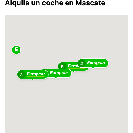
Alquila un coche en Mascate
2
5
8
3