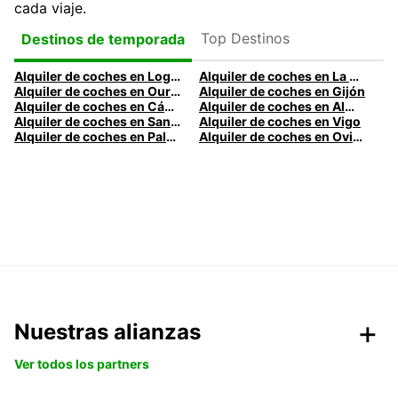
cada viaje.
Top Destinos
Destinos de temporada
Alquiler de coches en Logroño
Alquiler de coches en La Coruña
Alquiler de coches en Ourense
Alquiler de coches en Gijón
Alquiler de coches en Cádiz
Alquiler de coches en Almería
Alquiler de coches en Santander
Alquiler de coches en Vigo
Alquiler de coches en Palma
Alquiler de coches en Oviedo
Nuestras alianzas
Ver todos los partners