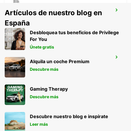
DRESDE KLOTZSCHE PUNTO DE
Artículos de nuestro blog en
SERVICIO
España
DRESDEN - GERMANY
Desbloquea tus beneficios de Privilege
For You
Únete gratis
AEROPUERTO DE DRESDE
Alquila un coche Premium
DRESDEN - GERMANY
Descubre más
Gaming Therapy
Descubre más
Descubre nuestro blog e inspírate
Leer más