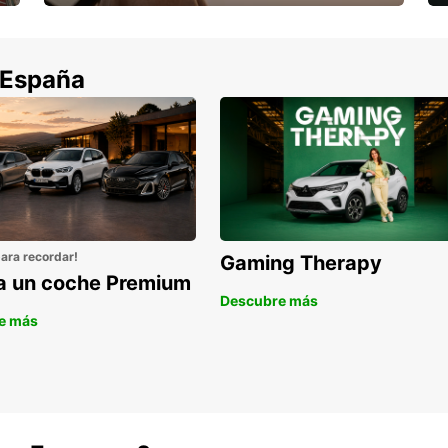
Cancela sin coste si tu vuelo se cancela
 España
para recordar!
Gaming Therapy
la un coche Premium
Descubre más
e más