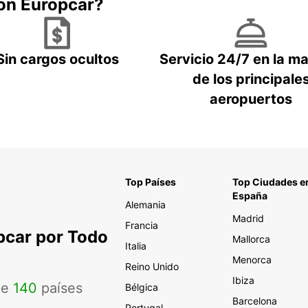
con Europcar?
Sin cargos ocultos
Servicio 24/7 en la m
de los principale
aeropuertos
Top Países
Top Ciudades e
España
Alemania
Madrid
Francia
pcar por Todo
Mallorca
Italia
Menorca
Reino Unido
Ibiza
de
140
países
Bélgica
Barcelona
Portugal