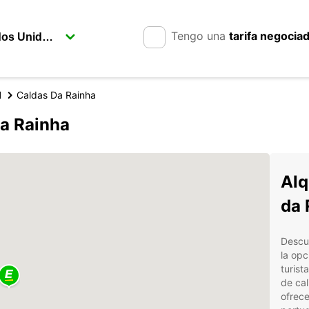
Tengo una
tarifa negocia
l
Caldas Da Rainha
da Rainha
Alq
da 
Descub
la opc
turist
de cal
ofrece