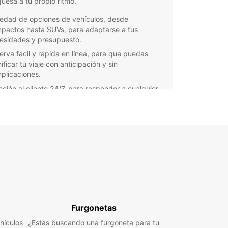
uesa a tu propio ritmo.
iedad de opciones de vehículos, desde
pactos hasta SUVs, para adaptarse a tus
esidades y presupuesto.
erva fácil y rápida en línea, para que puedas
ificar tu viaje con anticipación y sin
plicaciones.
nción al cliente 24/7, para responder a cualquier
gunta o solicitud que puedas tener durante tu
iler.
tos de recogida convenientes en toda la ciudad,
a que puedas comenzar tu aventura de
ediato.
orta si estás de vacaciones en familia, en un
de negocios o simplemente explorando la región,
ar en Caldas da Rainha tiene la solución de
dad perfecta para ti. ¡Reserva tu coche de
er con Europcar hoy mismo y comienza a vivir la
Furgonetas
encia!
hículos
¿Estás buscando una furgoneta para tu