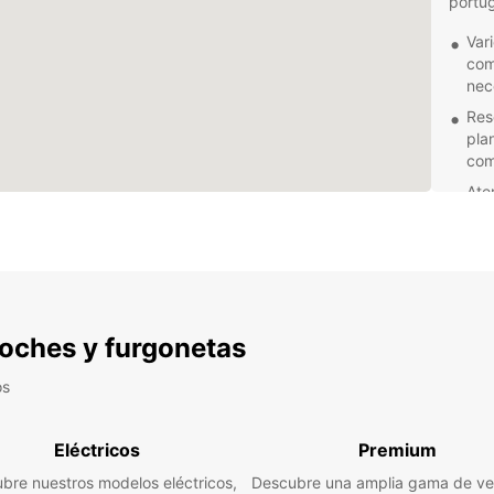
portug
Var
com
nec
Res
plan
com
Ate
pre
alqu
Pun
par
inm
 coches y furgonetas
No imp
viaje 
Europc
os
movili
alquil
Eléctricos
Premium
experi
bre nuestros modelos eléctricos,
Descubre una amplia gama de ve