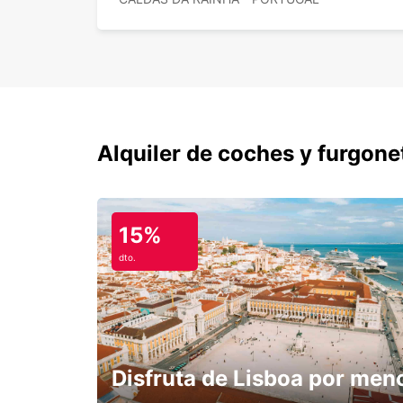
Alquiler de coches y furgone
15%
dto.
Disfruta de Lisboa por men