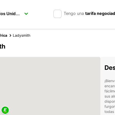
Tengo una
tarifa negocia
rica
Ladysmith
th
Des
¡Bienv
encant
fácilm
sus a
dispo
furgon
todas 