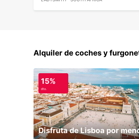
Alquiler de coches y furgone
15%
dto.
Disfruta de Lisboa por men