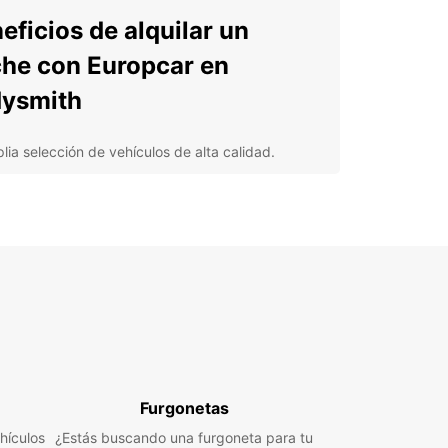
eficios de alquilar un
he con Europcar en
ysmith
lia selección de vehículos de alta calidad.
ogida y devolución conveniente en nuestra
ncia local.
uro completo y asistencia en carretera las 24
as.
nción al cliente de primera clase para garantizar
 experiencia sin preocupaciones.
lora Ladysmith y sus
ededores
Furgonetas
ith es conocida por su rica historia y su
hículos
ión estratégica cerca de parques naturales
¿Estás buscando una furgoneta para tu