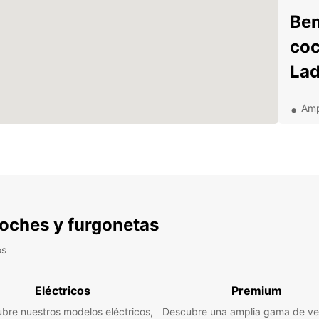
Ben
coc
Lad
Amp
Rec
age
Seg
hor
Ate
una
 coches y furgonetas
Exp
os
alr
Eléctricos
Premium
Ladysm
bre nuestros modelos eléctricos,
Descubre una amplia gama de ve
ubicac