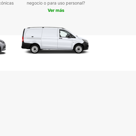
cónicas
ionantes. Con tu coche de alquiler Europcar,
negocio o para uso personal?
 visitar el Museo Siege, el Parque Nacional de
Ver más
ontes Drakensberg y mucho más. ¡No te pierdas
rtunidad de descubrir todo lo que esta región
para ofrecer!
erva tu coche de alquiler
Ladysmith hoy mismo
 que estés de vacaciones o en un viaje de
os, Europcar tiene la solución de movilidad
ta para ti en Ladysmith. ¡Reserva tu coche de
er hoy mismo y prepárate para explorar esta
nante ciudad sudafricana de la manera más
a y conveniente!