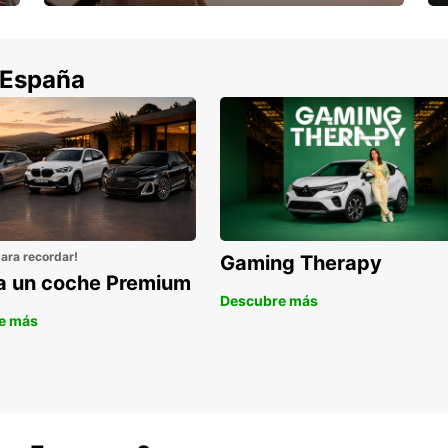
Cancela sin coste si tu vuelo se cancela
 España
para recordar!
Gaming Therapy
la un coche Premium
Descubre más
e más