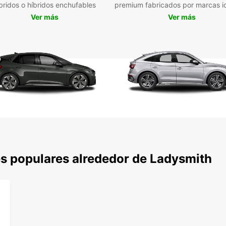
bridos o híbridos enchufables
premium fabricados por marcas i
impres
puedes
Ver más
Ver más
los M
la opo
tiene 
Res
en 
Ya sea
negoci
perfec
alquil
fasci
s populares alrededor de Ladysmith
cómod