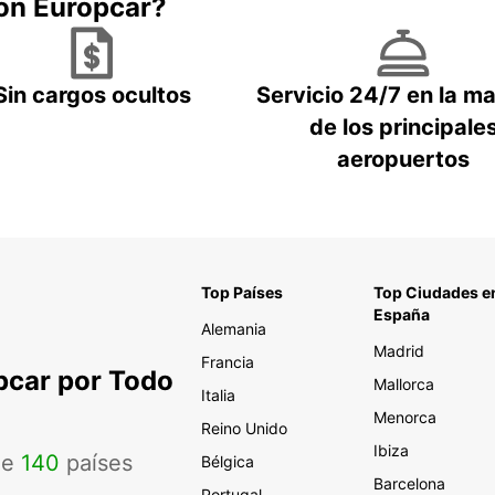
con Europcar?
Sin cargos ocultos
Servicio 24/7 en la m
de los principale
aeropuertos
Top Países
Top Ciudades e
España
Alemania
Madrid
Francia
pcar por Todo
Mallorca
Italia
Menorca
Reino Unido
Ibiza
de
140
países
Bélgica
Barcelona
Portugal