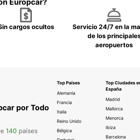
con Europcar?
Sin cargos ocultos
Servicio 24/7 en la m
de los principale
aeropuertos
Top Países
Top Ciudades e
España
Alemania
Madrid
Francia
pcar por Todo
Mallorca
Italia
Menorca
Reino Unido
Ibiza
de
140
países
Bélgica
Barcelona
Portugal