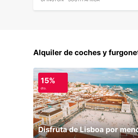
Alquiler de coches y furgone
15%
dto.
Disfruta de Lisboa por men