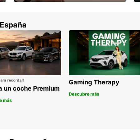
Cancela sin coste si tu vuelo se cancela
 España
para recordar!
Gaming Therapy
la un coche Premium
Descubre más
e más