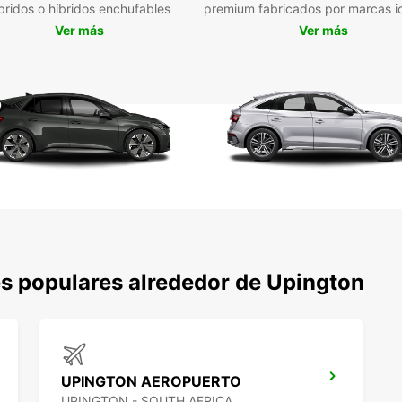
Con tu
bridos o híbridos enchufables
premium fabricados por marcas i
emblem
Ver más
Ver más
disfru
descub
No te 
comida
sumerg
Res
Eur
No esp
Europc
y emoc
s populares alrededor de Upington
para a
disfru
nuestr
UPINGTON AEROPUERTO
UPINGTON - SOUTH AFRICA