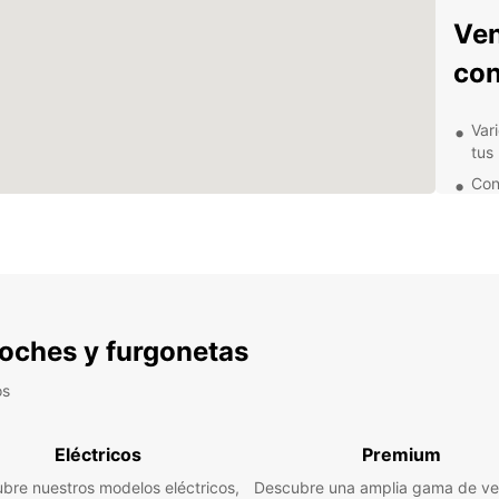
Ven
con
Var
tus
Con
sus
Ser
ayu
Res
com
Pre
 coches y furgonetas
pre
os
Exp
alr
Eléctricos
Premium
bre nuestros modelos eléctricos,
Descubre una amplia gama de ve