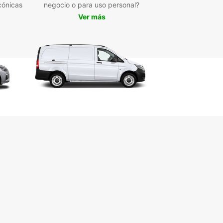
 coche de Europcar, podrás visitar lugares
cónicas
negocio o para uso personal?
áticos como el Parque Nacional Augrabies Falls,
Ver más
tar de un paseo en bote por el río Orange o
rir la cultura local en el mercado de artesanías.
pierdas la oportunidad de degustar la deliciosa
 sudafricana en los restaurantes locales y
irte en la belleza natural de la región.
erva tu coche con
opcar hoy mismo
eres más y reserva tu coche de alquiler con
ar en Upington para vivir una experiencia única
ionante en Sudáfrica. Nuestro equipo está listo
yudarte a planificar tu viaje y garantizar que
tes al máximo de tu estancia. ¡Te esperamos en
as agencias locales para empezar tu aventura!