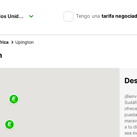
Tengo una
tarifa negocia
rica
Upington
n
Des
¡Bienv
Sudáfr
ofrece
puedas
maravi
a tu d
sea in