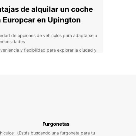
tajas de alquilar un coche
 Europcar en Upington
iedad de opciones de vehículos para adaptarse a
 necesidades
veniencia y flexibilidad para explorar la ciudad y
 alrededores
vicio de atención al cliente de primera clase para
darte en todo momento
ervas fáciles y rápidas en línea para mayor
odidad
cios competitivos que se ajustan a tu
supuesto de viaje
lora Upington y sus
ededores
Furgonetas
hículos
¿Estás buscando una furgoneta para tu