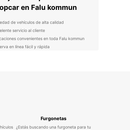
opcar en Falu kommun
iedad de vehículos de alta calidad
lente servicio al cliente
caciones convenientes en toda Falu kommun
rva en línea fácil y rápida
uro completo opcional para una tranquilidad total
orta si estás visitando Falu kommun por
os o por placer, Europcar tiene la solución de
orte perfecta para ti. Con la flexibilidad de
er tu coche en una de nuestras muchas
iones en la región, podrás explorar todo lo que
kommun tiene para ofrecer de la manera más
iente posible.
rva con Europcar hoy y comienza tu aventura en
kommun!
Furgonetas
hículos
¿Estás buscando una furgoneta para tu