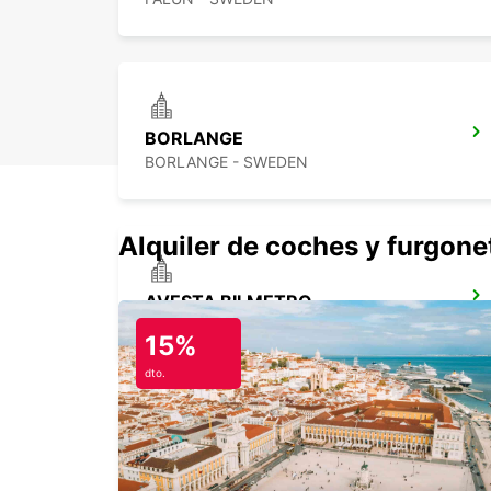
BORLANGE
BORLANGE - SWEDEN
Alquiler de coches y furgone
AVESTA BILMETRO
AVESTA - SWEDEN
15%
dto.
SANDVIK SODRA VERKEN DELIVERY
SANDVIKEN - SWEDEN