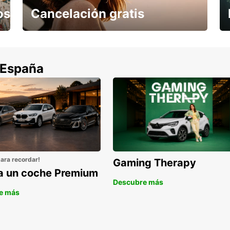
os
Cancelación gratis
Cancela sin coste si tu vuelo se cancela
 España
para recordar!
Gaming Therapy
la un coche Premium
Descubre más
e más