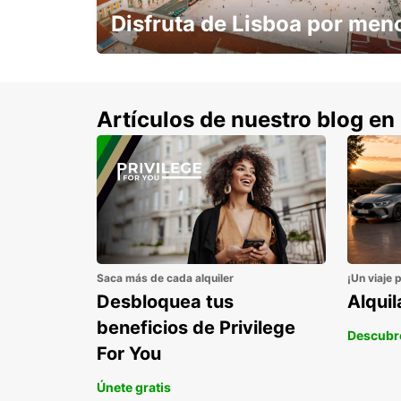
Disfruta de Lisboa por men
con un 15% de descuento.
Artículos de nuestro blog en
Saca más de cada alquiler
¡Un viaje 
Desbloquea tus
Alqui
beneficios de Privilege
Descubr
For You
Únete gratis