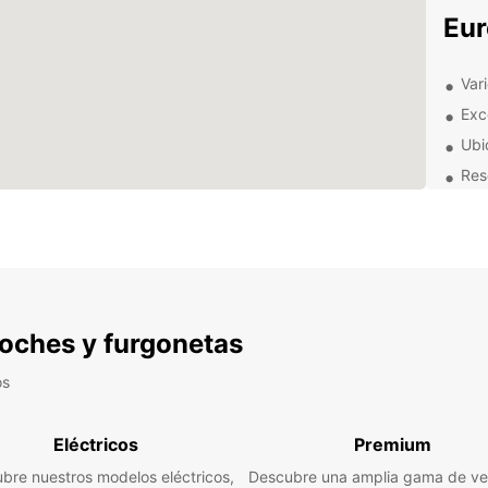
Eur
Var
Exce
Ubi
Rese
Seg
No imp
negoci
transp
recog
ubicac
 coches y furgonetas
Falu 
conven
os
¡Rese
Falu 
Eléctricos
Premium
bre nuestros modelos eléctricos,
Descubre una amplia gama de ve