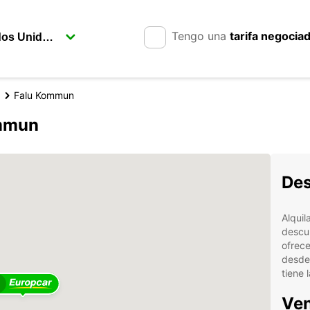
Tengo una
tarifa negocia
Falu Kommun
ommun
Des
Alqui
descub
ofrece
desde
tiene 
Ven