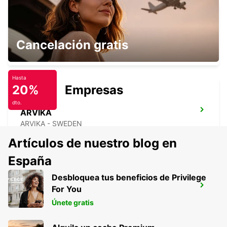
ARVIKA TRAIN STATION
Cancelación gratis
ARVIKA - SWEDEN
Hasta
20%
Empresas
dto.
ARVIKA
ARVIKA - SWEDEN
Artículos de nuestro blog en
España
Desbloquea tus beneficios de Privilege
ENTREGA DE HERRAMIENTAS SECO
For You
FAGERSTA - SWEDEN
Únete gratis