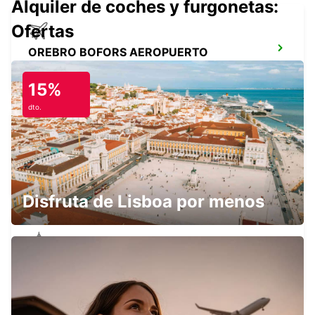
Alquiler de coches y furgonetas:
Ofertas
OREBRO BOFORS AEROPUERTO
OREBRO - SWEDEN
15%
dto.
OREBRO
OREBRO - SWEDEN
Disfruta de Lisboa por menos
LUDVIKA
LUDVIKA - SWEDEN