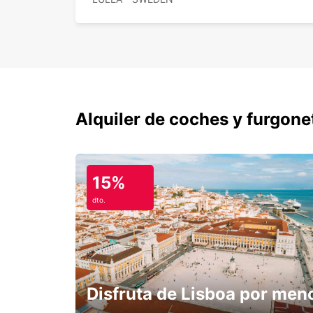
Alquiler de coches y furgone
15%
dto.
Disfruta de Lisboa por men