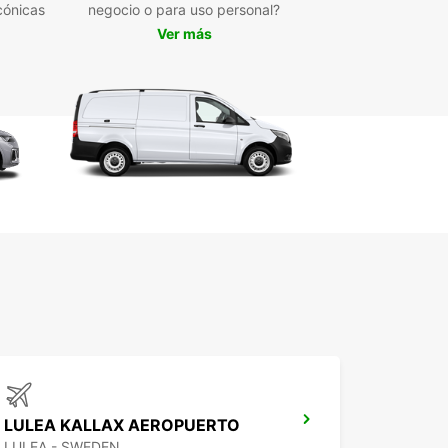
cónicas
negocio o para uso personal?
Ver más
ar tiene dos estaciones de alquiler en Luleå: una
te de Luleå y la otra en el aeropuerto de Luleå a 7
sureste de la ciudad.
siempre la estación y el coche de Europcar que
se adapten a tus necesidades, ya sea que estés
aciones en familia, en un viaje por carretera con
 o en un viaje en solitario. En nuestras estaciones
opcar en Luleå, hay coches de todas las formas
años. Desde sedanes hasta furgonetas, desde
olúmenes hasta coches pequeños, podemos
izar que encontrarás el coche que necesitas.
mos un servicio de alta calidad y siempre somos
les para satisfacer tus necesidades. Con
ar, ¡un viaje de mil millas comienza con un solo
ducir en Luleå
LULEA KALLAX AEROPUERTO
ir por Luleå y la Laponia sueca es la manera
LULEA - SWEDEN