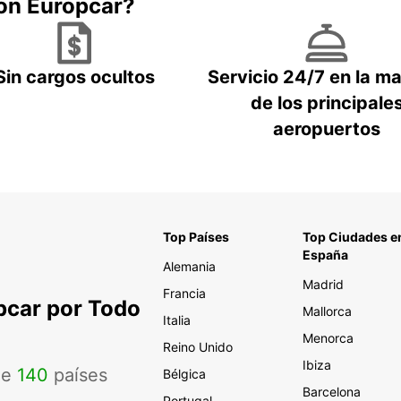
con Europcar?
tradic
sender
muchas
Sin cargos ocultos
Servicio 24/7 en la m
Ent
de los principale
aeropuertos
Elige 
te bri
tu coc
tiempo
coche
se req
Top Países
Top Ciudades e
España
Alemania
Madrid
Francia
pcar por Todo
Mallorca
Italia
Menorca
Reino Unido
Ibiza
de
140
países
Bélgica
Barcelona
Portugal