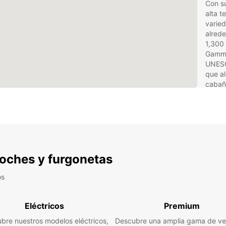
Con su
alta t
varie
alrede
1,300 
Gammel
UNESC
que al
cabaña
pueblo
visita
por el
mágico
archip
ciudad
más gr
 coches y furgonetas
Polar 
bellez
os
invern
La 
Eléctricos
Premium
bre nuestros modelos eléctricos,
Descubre una amplia gama de ve
Eur