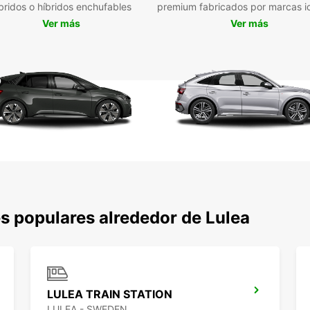
bridos o híbridos enchufables
premium fabricados por marcas i
Ver más
Ver más
Europc
al nor
km al 
Elige 
mejor 
de vac
amigos
de Eur
y tam
monov
garant
Ofrece
flexib
s populares alrededor de Lulea
Europc
paso!
Con
LULEA TRAIN STATION
Conduc
LULEA - SWEDEN