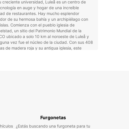
 creciente universidad, Luleå es un centro de
ecnología en auge y hogar de una increíble
dad de restaurantes. Hay mucho esplendor
dor de su hermosa bahía y un archipiélago con
islas. Comienza con el pueblo iglesia de
stad, un sitio del Patrimonio Mundial de la
O ubicado a solo 10 km al noroeste de Luleå y
guna vez fue el núcleo de la ciudad. Con sus 408
s de madera roja y su antigua iglesia, este
 de 400 años es el orgullo de la ciudad y ¡una
 obligada! Hacer un recorrido en invierno guiado
 resplandor de las linternas, ¡es verdaderamente
! Vayas donde vayas, no te pierdas el
iélago de Luleå, ¡es el mayor atractivo de la
! Tómate el tiempo para detenerte en Sandön, la
ande de las islas, ¡a solo 100 km del Círculo
Ártico! Pueblos pesqueros, acantilados rocosos,
a salvaje, playas de arena perfectas y caminos
ales prístinos: ¡hay tantas cosas por explorar!
experiencia de alquiler con
Furgonetas
hículos
¿Estás buscando una furgoneta para tu
opcar en Luleå