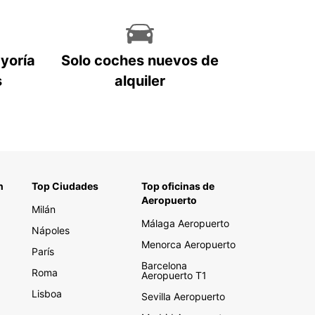
ionales Sami. Rema en canoa o kayak, haz
ismo, pesca o explora reservas naturales... ¡tiene
 actividades al aire libre para elegir!
ayoría
Solo coches nuevos de
rega y recogida
s
alquiler
la opción de Entrega y recogida de Europcar que
nda la mejor comodidad al hacer que te entreguen
he donde elijas, para que pueda tomarse el
 para relajarse. Entregamos y recogemos tu
 donde y cuando mejor te convenga. Todo lo que
uiere es una dirección en Suecia.
n
Top Ciudades
Top oficinas de
Aeropuerto
Milán
Málaga Aeropuerto
Nápoles
Menorca Aeropuerto
París
Barcelona
Roma
Aeropuerto T1
Lisboa
Sevilla Aeropuerto