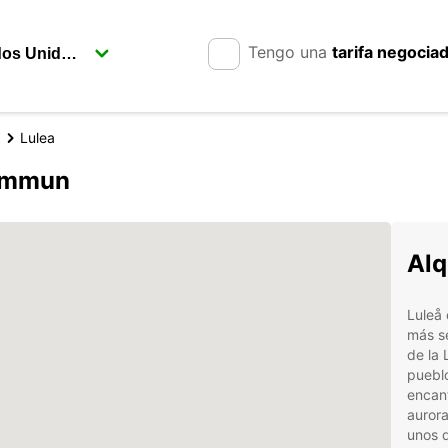
Tengo una
tarifa negocia
Lulea
kommun
Alq
Luleå 
más se
de la 
pueblo
encan
aurora
unos d