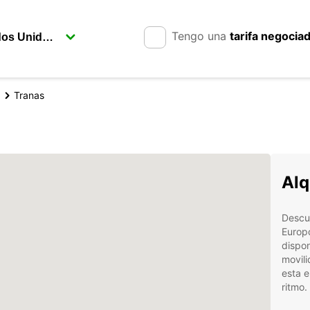
Tengo una
tarifa negocia
Tranas
Alq
Descub
Europ
dispon
movili
esta e
ritmo.