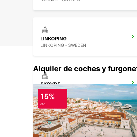
LINKOPING
LINKOPING - SWEDEN
Alquiler de coches y furgone
SKOVDE
SKOVDE - SWEDEN
15%
dto.
NORRKOPING
NORRKOPING - SWEDEN