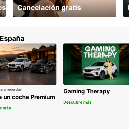
os
Cancelación gratis
Cancela sin coste si tu vuelo se cancela
 España
para recordar!
Gaming Therapy
la un coche Premium
Descubre más
e más