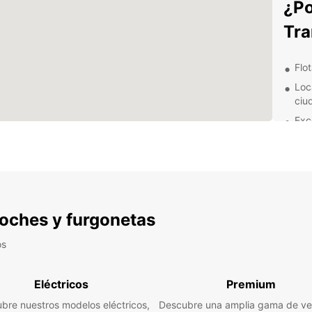
¿Po
Tra
Flo
Loc
ciu
Exc
pre
Fle
tus
Ya sea
de ne
Europc
 coches y furgonetas
compa
encont
os
Tranås
Reser
Eléctricos
Premium
tiempo
bre nuestros modelos eléctricos,
Descubre una amplia gama de ve
ciudad