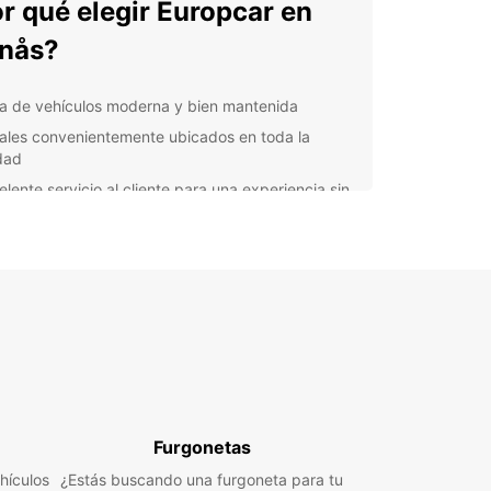
r qué elegir Europcar en
nås?
ta de vehículos moderna y bien mantenida
ales convenientemente ubicados en toda la
dad
elente servicio al cliente para una experiencia sin
ocupaciones
xibilidad en opciones de alquiler para adaptarse a
 necesidades
 que estés de vacaciones en familia, en un viaje
gocios o simplemente explorando la zona,
ar tiene el vehículo perfecto para ti. Desde
ctos y económicos hasta espaciosos y lujosos,
rarás justo lo que necesitas para tu viaje en
.
va ahora con Europcar y aprovecha al máximo tu
Furgonetas
 en Tranås. ¡Descubre todo lo que esta hermosa
hículos
¿Estás buscando una furgoneta para tu
 tiene para ofrecer con la libertad y comodidad