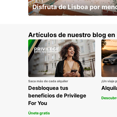
Disfruta de Lisboa por men
con un 15% de descuento.
Artículos de nuestro blog en
Saca más de cada alquiler
¡Un viaje 
Desbloquea tus
Alqui
beneficios de Privilege
Descubr
For You
Únete gratis