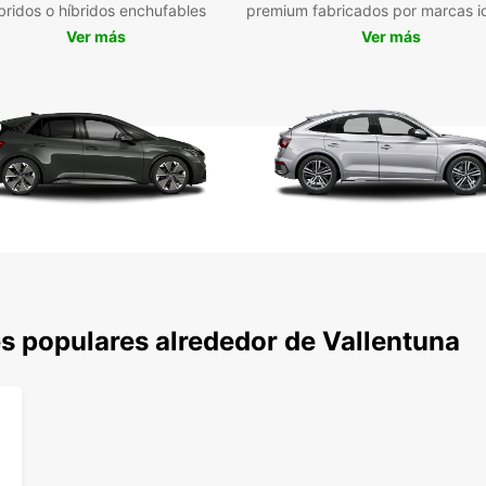
bridos o híbridos enchufables
premium fabricados por marcas i
Res
Ver más
Ver más
Eur
No pie
inolvi
coche
maravi
s populares alrededor de Vallentuna