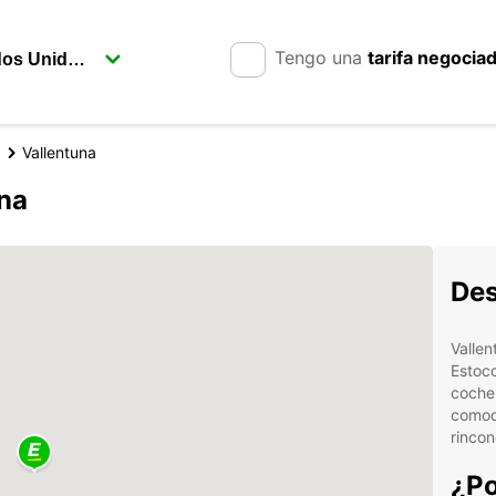
Tengo una
tarifa negocia
Vallentuna
una
Des
Vallen
Estoco
coche.
comod
rincon
¿Po