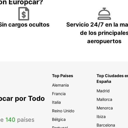
con Europcar?
Sin cargos ocultos
Servicio 24/7 en la m
de los principale
aeropuertos
Top Países
Top Ciudades e
España
Alemania
Madrid
Francia
pcar por Todo
Mallorca
Italia
Menorca
Reino Unido
Ibiza
de
140
países
Bélgica
Barcelona
Portugal