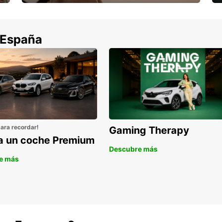
Cancela sin coste si tu vuelo se cancela
 España
para recordar!
Gaming Therapy
la un coche Premium
Descubre más
e más