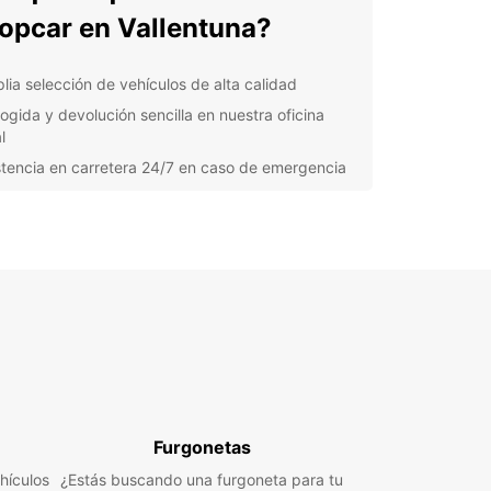
opcar en Vallentuna?
lia selección de vehículos de alta calidad
ogida y devolución sencilla en nuestra oficina
l
stencia en carretera 24/7 en caso de emergencia
rtas especiales y descuentos exclusivos para
ntes
lora Vallentuna y sus
ededores
 coche de Europcar, podrás visitar el Museo de
tuna para conocer la historia de la región,
tar de un paseo por el Lago Vallentuna y
rir la belleza natural de los alrededores.
n puedes acercarte a Estocolmo y explorar la
Furgonetas
l sueca a tu propio ritmo.
hículos
¿Estás buscando una furgoneta para tu