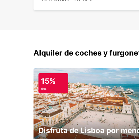
Alquiler de coches y furgone
15%
dto.
Disfruta de Lisboa por men