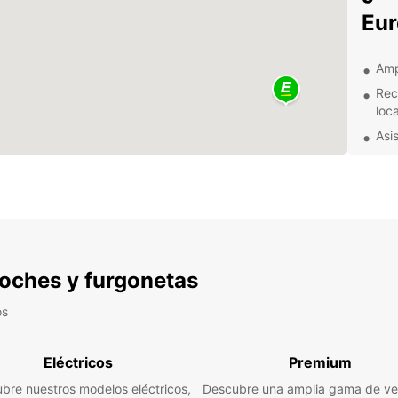
Eur
Amp
Rec
loca
Asi
Ofe
clie
Exp
alr
 coches y furgonetas
Con tu
Vallen
os
disfru
descub
Tambié
Eléctricos
Premium
capita
bre nuestros modelos eléctricos,
Descubre una amplia gama de ve