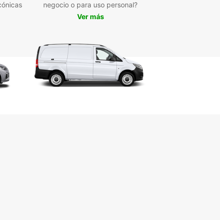
cónicas
negocio o para uso personal?
erva tu coche con
Ver más
opcar en Vallentuna
rdas la oportunidad de vivir una experiencia
dable en Vallentuna con Europcar. Reserva tu
 ahora mismo y comienza a explorar este
lloso destino a tu manera.