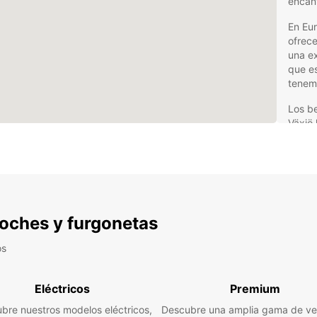
encan
En Eu
ofrece
una ex
que es
tenemo
Los be
Växjö
Una
para
Opc
nec
Asis
 coches y furgonetas
día
os
Res
apl
Ate
Eléctricos
Premium
pro
bre nuestros modelos eléctricos,
Descubre una amplia gama de ve