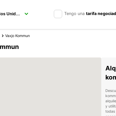
Tengo una
tarifa negocia
Vaxjo Kommun
kommun
Alq
ko
Descub
kommun
alquil
y util
todas 