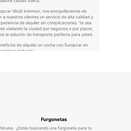
tadora ciudad sueca.
ropcar Växjö kommun, nos enorgullecemos de
r a nuestros clientes un servicio de alta calidad y
periencia de alquiler sin complicaciones. Ya sea
té visitando la ciudad por negocios o por placer,
s la solución de transporte perfecta para usted.
neficios de alquilar un coche con Europcar en
 kommun incluyen:
 amplia selección de coches modernos y fiables
 elegir.
iones de alquiler flexibles que se adaptan a sus
esidades de viaje.
tencia en carretera las 24 horas del día, los 7
s de la semana, para su tranquilidad.
ervas sencillas en línea o a través de nuestra
icación móvil para mayor comodidad.
nción personalizada de nuestro equipo de
Furgonetas
fesionales capacitados.
hículos
¿Estás buscando una furgoneta para tu