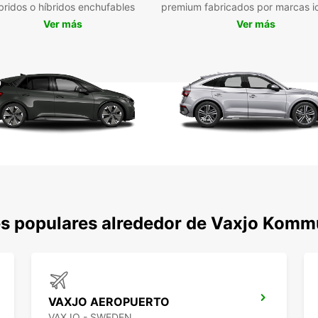
No im
bridos o híbridos enchufables
premium fabricados por marcas i
corto 
Ver más
Ver más
prolon
usted.
alrede
de Eu
¡No es
kommu
es populares alrededor de Vaxjo Kom
VAXJO AEROPUERTO
VAXJO - SWEDEN