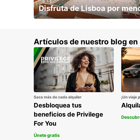
Disfruta de Lisboa por men
con un 15% de descuento.
Artículos de nuestro blog en
Saca más de cada alquiler
¡Un viaje 
Desbloquea tus
Alqui
beneficios de Privilege
Descubr
For You
Únete gratis