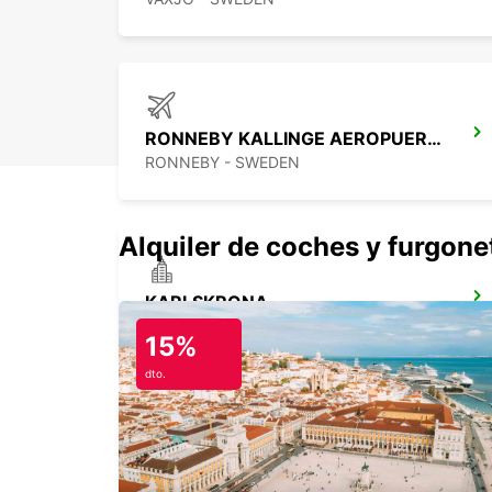
RONNEBY KALLINGE AEROPUERTO
RONNEBY - SWEDEN
Alquiler de coches y furgone
KARLSKRONA
KARLSKRONA - SWEDEN
15%
dto.
KALMAR TRAIN STATION
KALMAR - SWEDEN