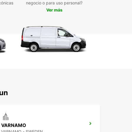
porta si se encuentra en Växjö kommun por un
cónicas
negocio o para uso personal?
período de tiempo o si planea una estadía
Ver más
gada, Europcar tiene el vehículo adecuado para
 Descubra la libertad de explorar la ciudad y sus
dores a su propio ritmo con un coche de alquiler
ropcar.
pere más y reserve su coche de alquiler en Växjö
n con Europcar hoy mismo!
mun
VARNAMO
VARNAMO - SWEDEN