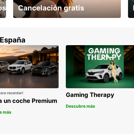
os
Cancelación gratis
Cancela sin coste si tu vuelo se cancela
 España
para recordar!
Gaming Therapy
la un coche Premium
Descubre más
e más