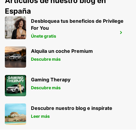
Artículos de nuestro blog en
España
Desbloquea tus beneficios de Privilege
For You
GENEVA EAUX-VIVES
Únete gratis
GENEVA - SWITZERLAND
Alquila un coche Premium
Descubre más
Gaming Therapy
Descubre más
Descubre nuestro blog e inspírate
Leer más