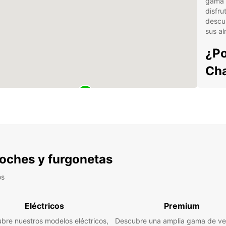
gama d
disfru
descub
sus al
¿Po
Ch
Var
tus
Ubi
inc
Ser
exp
 coches y furgonetas
Ofe
os
aho
No imp
negoci
Eléctricos
Premium
movili
bre nuestros modelos eléctricos,
Descubre una amplia gama de ve
económ