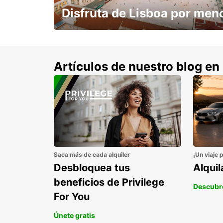
Disfruta de Lisboa por men
con un 15% de descuento.
Artículos de nuestro blog en
Saca más de cada alquiler
¡Un viaje 
Desbloquea tus
Alqui
beneficios de Privilege
Descubr
For You
Únete gratis