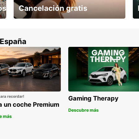
os
Cancelación gratis
Cancela sin coste si tu vuelo se cancela
 España
para recordar!
Gaming Therapy
la un coche Premium
Descubre más
e más