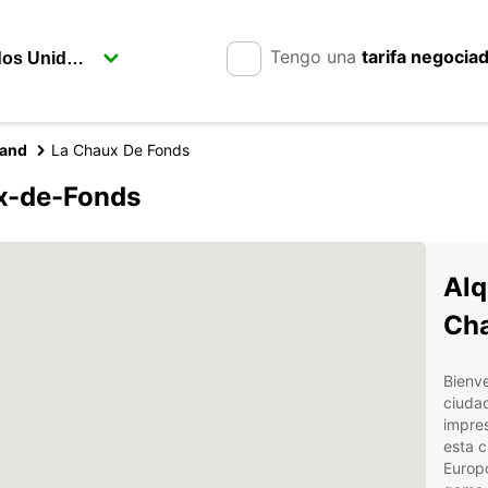
Tengo una
tarifa negocia
land
La Chaux De Fonds
ux-de-Fonds
Alq
Ch
Bienv
ciudad
impres
esta c
Europc