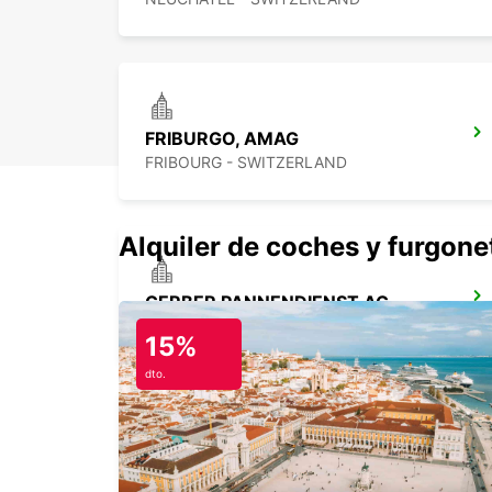
FRIBURGO, AMAG
FRIBOURG - SWITZERLAND
Alquiler de coches y furgone
GERBER PANNENDIENST AG
BERN - SWITZERLAND
15%
dto.
KIRCHBERG BURGDORF
KIRCHBERG - SWITZERLAND