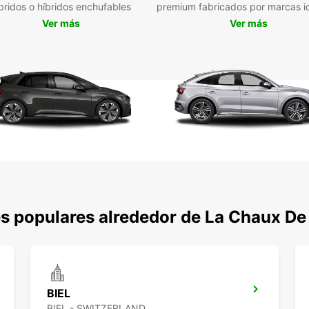
bridos o híbridos enchufables
premium fabricados por marcas i
vehícu
Ver más
Ver más
¡Rese
a expl
ofrece
s populares alrededor de La Chaux De
BIEL
BIEL - SWITZERLAND