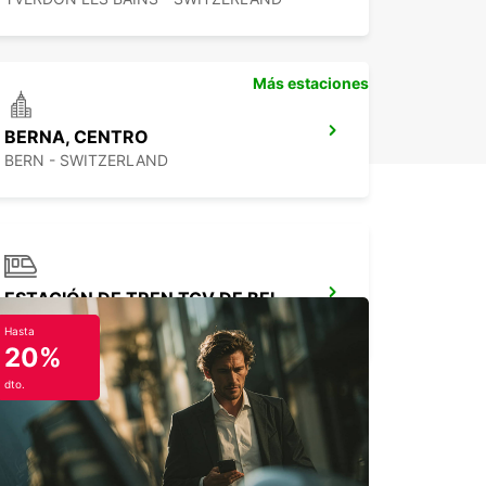
Más estaciones
BERNA, CENTRO
BERN - SWITZERLAND
ESTACIÓN DE TREN TGV DE BELFORT-MONTBELIARD
MEROUX - FRANCE
Hasta
20%
dto.