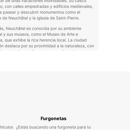
tar de unas vacaciones inolvidables. Su casco
o, con calles empedradas y edificios medievales,
a a pasear y descubrir monumentos como el
lo de Neuchâtel y la iglesia de Saint-Pierre.
s, Neuchâtel es conocida por su ambiente
al y sus museos, como el Museo de Arte e
ia, que exhibe la rica herencia local. La ciudad
n destaca por su proximidad a la naturaleza, con
de senderismo y áreas para practicar deportes
cos en el lago. Su economía dinámica, basada en
ojería y la educación, aporta un aire cosmopolita a
ranquila ciudad suiza.
tajas de alquilar un coche
 Europcar en Neuchâtel
car ofrece una amplia gama de vehículos para
rse a todas las necesidades y preferencias en
Furgonetas
âtel. Desde coches urbanos ideales para
se por la ciudad, hasta SUV y monovolúmenes
hículos
¿Estás buscando una furgoneta para tu
tos para familias o grupos, pasando por coches