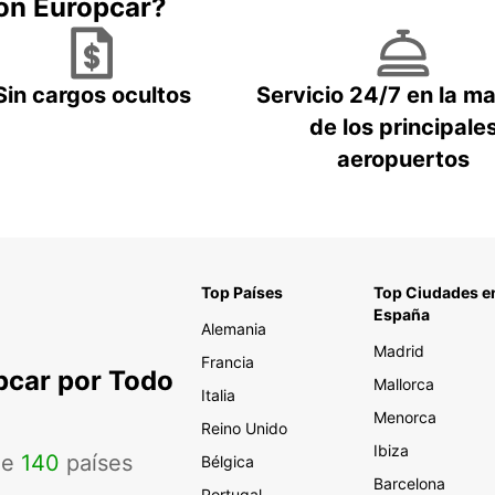
con Europcar?
Sin cargos ocultos
Servicio 24/7 en la m
de los principale
aeropuertos
Top Países
Top Ciudades e
España
Alemania
Madrid
Francia
pcar por Todo
Mallorca
Italia
Menorca
Reino Unido
Ibiza
de
140
países
Bélgica
Barcelona
Portugal