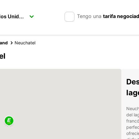
Tengo una
tarifa negocia
land
Neuchatel
el
Des
lag
Neuchâ
del la
francó
perfec
ofreci