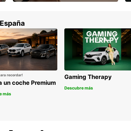
Cancela sin coste si tu vuelo se cancela
 España
para recordar!
Gaming Therapy
la un coche Premium
Descubre más
e más