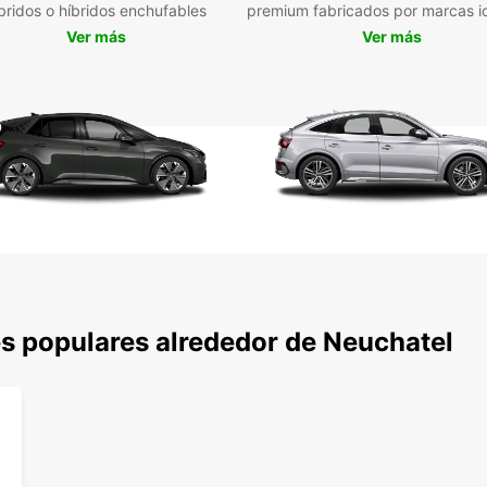
bridos o híbridos enchufables
premium fabricados por marcas i
de luj
Ver más
Ver más
experi
vehícu
garan
La re
situad
estaci
reserv
planif
inmedi
Var
Alq
Opc
s populares alrededor de Neuchatel
Asi
alqu
Con Eu
de exp
alrede