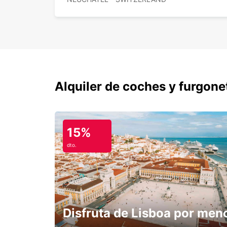
Alquiler de coches y furgone
15%
dto.
Disfruta de Lisboa por men