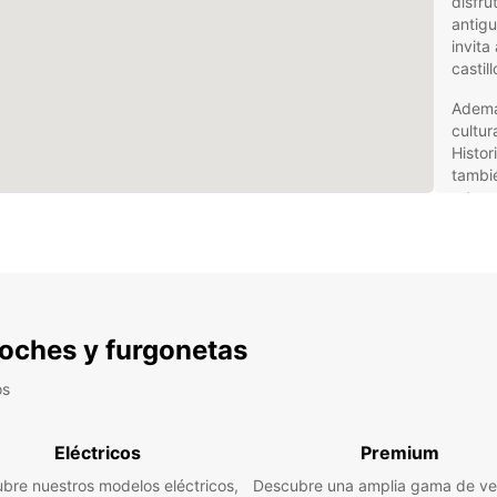
disfru
antigu
invit
castil
Ademá
cultur
Histor
tambié
rutas 
acuáti
la rel
esta t
Ven
 coches y furgonetas
con
os
Europ
adapta
Eléctricos
Premium
Neuch
mover
bre nuestros modelos eléctricos,
Descubre una amplia gama de ve
perfec