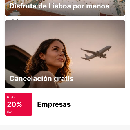
Disfruta de Lisboa por menos
ZURICH AEROPUERTO KLOTEN
ZURICH - SWITZERLAND
Cancelación gratis
Hasta
20%
Empresas
dto.