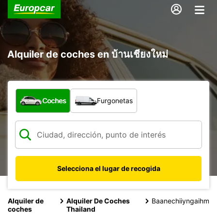
Alquiler de coches en บ้านเชียงใหม่
¿Qué tipo de vehículo?
Coches
Furgonetas
Selecciona el lugar de recogida
Alquiler de
Alquiler De Coches
Baanechiiyngaihm
coches
Thailand