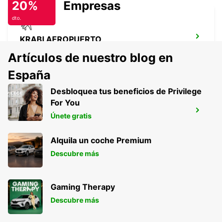
20%
Empresas
dto.
KRABI AEROPUERTO
KRABI - THAILAND
Artículos de nuestro blog en
España
Desbloquea tus beneficios de Privilege
For You
PHUKET AEROPUERTO INTERNACIONAL
Únete gratis
PHUKET - THAILAND
Alquila un coche Premium
Descubre más
Gaming Therapy
Descubre más