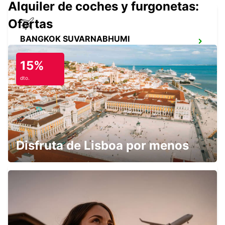
Alquiler de coches y furgonetas:
Ofertas
BANGKOK SUVARNABHUMI
AEROPUERTO
BANGKOK - THAILAND
15%
dto.
SIEM REAP AIRPORT
SIEM REAP - CAMBODIA
Disfruta de Lisboa por menos
NEW TECHO APT
KANDAL PROVINCE - CAMBODIA