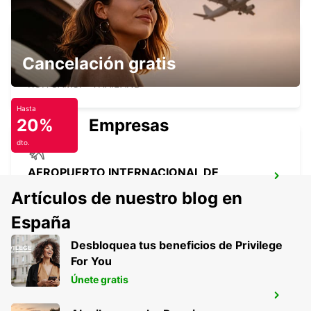
Cancelación gratis
SAMUI AEROPUERTO INTERNACIONAL
KOH SAMUI - THAILAND
Hasta
20%
Empresas
dto.
AEROPUERTO INTERNACIONAL DE
KOLKATA
Artículos de nuestro blog en
KOLKATA - INDIA
España
Desbloquea tus beneficios de Privilege
For You
Únete gratis
KOLKATA AEROPUERTO
INTERNACIONAL TERMINAL 2