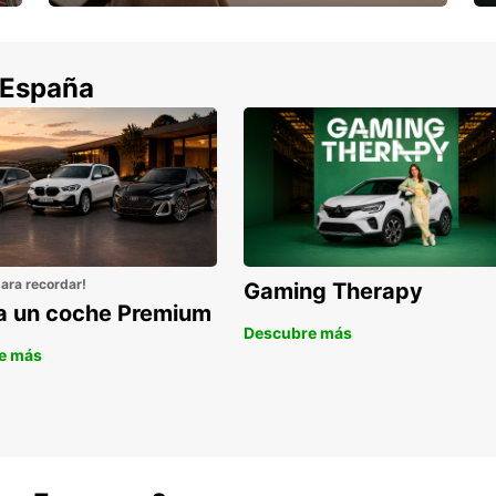
Cancela sin coste si tu vuelo se cancela
 España
para recordar!
Gaming Therapy
la un coche Premium
Descubre más
e más