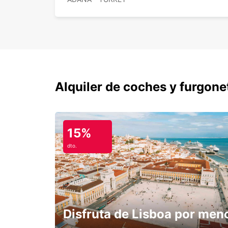
Alquiler de coches y furgone
15%
dto.
Disfruta de Lisboa por men