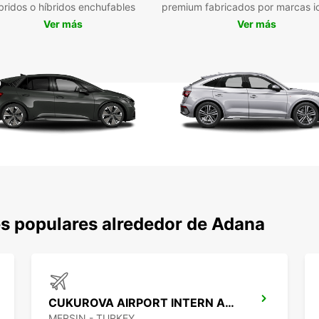
bridos o híbridos enchufables
premium fabricados por marcas i
Con un
Ver más
Ver más
más e
Sabanc
Taşköp
ciudad
descub
Res
Eur
No pie
inolvi
Reserv
s populares alrededor de Adana
para d
ciudad
CUKUROVA AIRPORT INTERN ARRIVAL
MERSIN - TURKEY