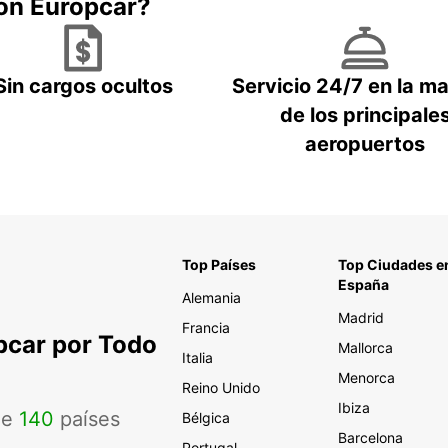
con Europcar?
Sin cargos ocultos
Servicio 24/7 en la m
de los principale
aeropuertos
Top Países
Top Ciudades e
España
Alemania
Madrid
Francia
pcar por Todo
Mallorca
Italia
Menorca
Reino Unido
Ibiza
de
140
países
Bélgica
Barcelona
Portugal