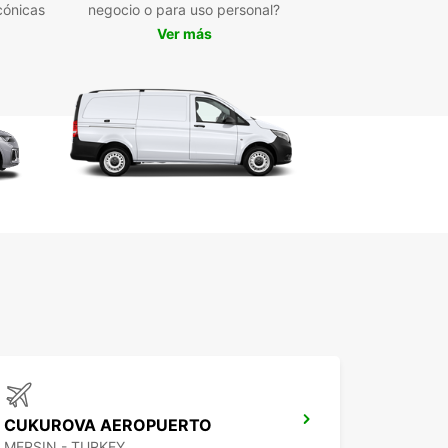
cónicas
negocio o para uso personal?
 coche de Europcar, podrás visitar los lugares
Ver más
mblemáticos de Adana, como la Mezquita de
ı, la Catedral de San Pablo, el Puente de
rü y mucho más. Disfruta de la belleza de esta
 desde la comodidad de tu propio vehículo y
re todos sus secretos a tu propio ritmo.
erva tu coche con
opcar en Adana hoy mismo
rdas la oportunidad de vivir una experiencia
dable en Adana con la ayuda de Europcar.
a tu coche en nuestra agencia local y prepárate
isfrutar de la libertad de explorar esta fascinante
 a tu manera. ¡Te esperamos!
CUKUROVA AEROPUERTO
MERSIN - TURKEY