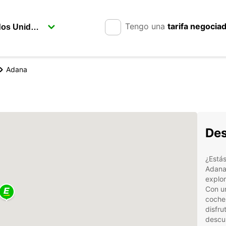
Tengo una
tarifa negocia
Adana
Des
¿Estás
Adana 
explor
Con u
coches
disfru
descub