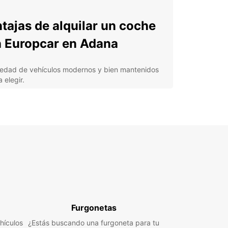
tajas de alquilar un coche
 Europcar en Adana
iedad de vehículos modernos y bien mantenidos
 elegir.
stencia en carretera las 24 horas en caso de
lquier eventualidad.
elente servicio al cliente con personal amable y
fesional.
xibilidad en los horarios de recogida y devolución
vehículo.
nsparencia en los precios y condiciones de
iler.
lora Adana a tu propio
Furgonetas
mo
hículos
¿Estás buscando una furgoneta para tu