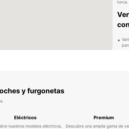
turca.
Ven
con
Var
para
Asi
cua
Exc
pro
Fle
del 
 coches y furgonetas
Tra
alqu
os
Exp
Eléctricos
Premium
rit
bre nuestros modelos eléctricos,
Descubre una amplia gama de ve