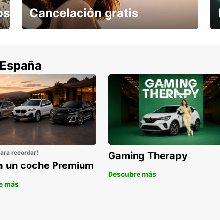
os
Cancelación gratis
Cancela sin coste si tu vuelo se cancela
 España
para recordar!
Gaming Therapy
la un coche Premium
Descubre más
e más