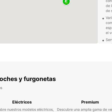
con
de l
de 
Var
com
esp
el 
Ser
est
exc
res
No imp
encuen
soluci
coche 
 coches y furgonetas
comien
os
Eléctricos
Premium
bre nuestros modelos eléctricos,
Descubre una amplia gama de ve