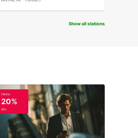
Show all stations
Hasta
20%
dto.