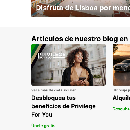
Disfruta de Lisboa por men
con un 15% de descuento.
Artículos de nuestro blog en
Saca más de cada alquiler
¡Un viaje 
Desbloquea tus
Alqui
beneficios de Privilege
Descubr
For You
Únete gratis