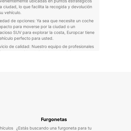
venientemente ubicadas en puntos estratégicos
a ciudad, lo que facilita la recogida y devolución
su vehículo.
iedad de opciones: Ya sea que necesite un coche
pacto para moverse por la ciudad o un
acioso SUV para explorar la costa, Europcar tiene
vehículo perfecto para usted.
vicio de calidad: Nuestro equipo de profesionales
á comprometido a brindarle un servicio
epcional, desde el momento en que realiza su
erva hasta que devuelve el vehículo.
orta si está de vacaciones en Antalya o si se
tra en un viaje de negocios, Europcar tiene la
ón de movilidad perfecta para usted. Reserve su
de alquiler en Antalya con Europcar hoy mismo y
ce a disfrutar de su viaje con total tranquilidad.
Furgonetas
hículos
¿Estás buscando una furgoneta para tu