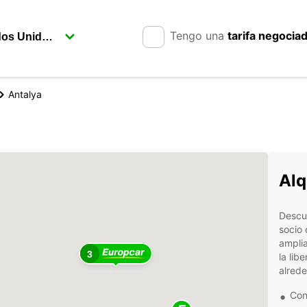
Tengo una
tarifa negocia
Antalya
Alq
Descub
socio 
amplia
3
la lib
alrede
Con