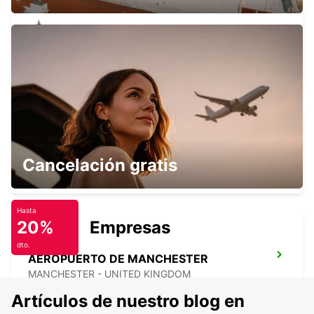
LEEDS
LEEDS - UNITED KINGDOM
NORTHAMPTON
Cancelación gratis
NORTHAMPTON - UNITED KINGDOM
Hasta
20%
Empresas
dto.
AEROPUERTO DE MANCHESTER
MANCHESTER - UNITED KINGDOM
Artículos de nuestro blog en