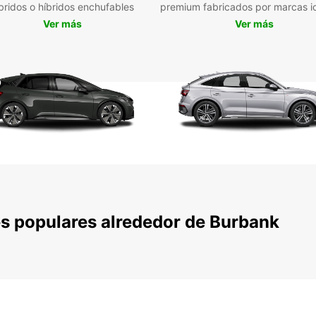
estanc
bridos o híbridos enchufables
premium fabricados por marcas i
con no
Ver más
Ver más
Burban
s populares alrededor de Burbank