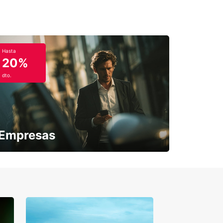
Hasta
20%
dto.
Empresas
¿Necesitas una furgoneta para un
periodo puntual?