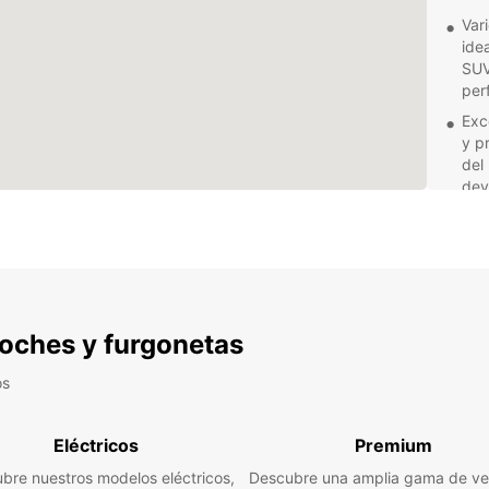
Var
ide
SUV
perf
Exc
y p
del
dev
Ubi
est
pri
el 
Tra
com
 coches y furgonetas
bri
que
os
cam
Ya sea
Eléctricos
Premium
placer
de tra
bre nuestros modelos eléctricos,
Descubre una amplia gama de ve