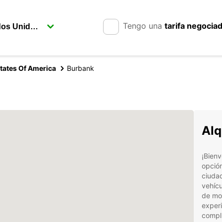
Tengo una
tarifa negocia
tates Of America
Burbank
Alq
¡Bien
opción
ciudad
vehícu
de mov
experi
compl