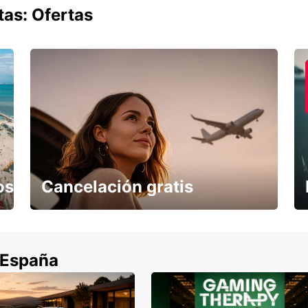
tas: Ofertas
os
Cancelación gratis
Cancela sin coste si tu vuelo se cancela
 España