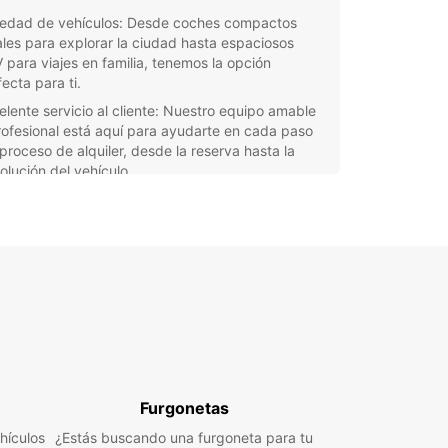
iedad de vehículos: Desde coches compactos
ales para explorar la ciudad hasta espaciosos
 para viajes en familia, tenemos la opción
ecta para ti.
elente servicio al cliente: Nuestro equipo amable
rofesional está aquí para ayudarte en cada paso
 proceso de alquiler, desde la reserva hasta la
olución del vehículo.
cación conveniente: Con una ubicación
ratégica en Burbank, estamos cerca de los
ncipales puntos de interés y de fácil acceso desde
aeropuerto y otras áreas de la ciudad.
nsparencia y claridad: Nuestros precios
petitivos y políticas de alquiler transparentes te
ndarán la tranquilidad de saber exactamente lo
 estás pagando y lo que estás obteniendo a
bio.
 que estés visitando Burbank por negocios o por
Furgonetas
, Europcar se asegurará de que tengas el medio
nsporte adecuado para disfrutar al máximo de tu
hículos
¿Estás buscando una furgoneta para tu