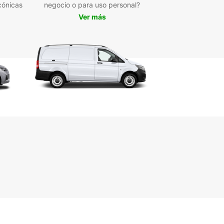
ia en esta vibrante ciudad. ¡Reserva tu coche
cónicas
negocio o para uso personal?
sotros hoy y comienza a explorar todo lo que
Ver más
k tiene para ofrecer!