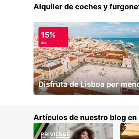
Alquiler de coches y furgone
15%
dto.
Disfruta de Lisboa por men
con un 15% de descuento.
Artículos de nuestro blog en