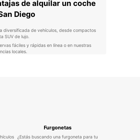
tajas de alquilar un coche
San Diego
ta diversificada de vehículos, desde compactos
ta SUV de lujo.
ervas fáciles y rápidas en línea o en nuestras
ncias locales.
tencia en carretera las 24 horas, los 7 días de la
ana.
iones de kilometraje ilimitado para que puedas
orar sin límites.
ductores adicionales sin cargo para compartir la
eriencia de manejo.
lora San Diego a tu propio
mo
Furgonetas
 coche de Europcar, podrás descubrir los
hículos
¿Estás buscando una furgoneta para tu