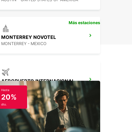
los y el mejor servicio al cliente!
Más estaciones
MONTERREY NOVOTEL
MONTERREY - MEXICO
AEROPUERTO INTERNACIONAL DE DALLAS FORT WORTH
DALLAS - UNITED STATES OF AMERICA
Hasta
20%
dto.