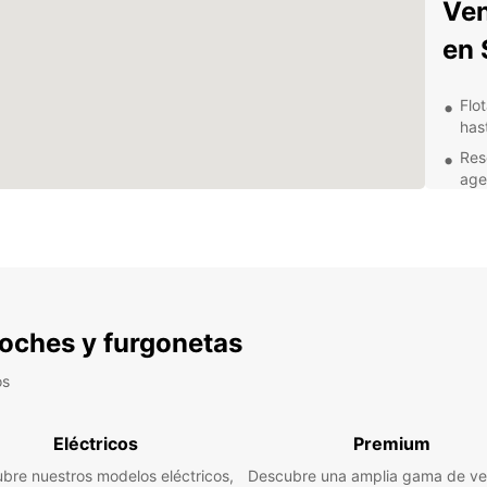
Ven
en 
Flo
has
Res
age
Asis
sem
Opc
expl
Con
exp
 coches y furgonetas
Exp
os
rit
Eléctricos
Premium
Con tu
bre nuestros modelos eléctricos,
Descubre una amplia gama de ve