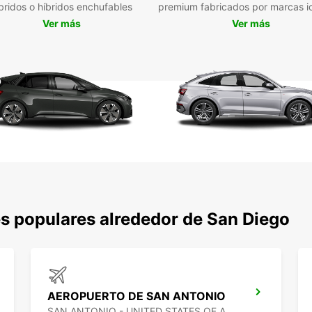
encant
bridos o híbridos enchufables
premium fabricados por marcas i
impres
Ver más
Ver más
Barrio
ciudad
Enc
en 
Con va
encont
Ya sea
de San
ciudad
s populares alrededor de San Diego
Res
ho
No esp
Diego
AEROPUERTO DE SAN ANTONIO
solead
SAN ANTONIO - UNITED STATES OF AMERICA