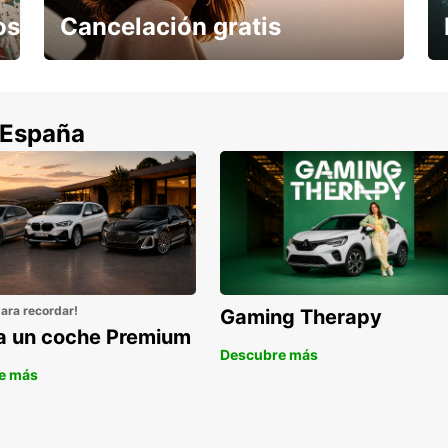
os
Cancelación gratis
Cancela sin coste si tu vuelo se cancela
 España
para recordar!
Gaming Therapy
la un coche Premium
Descubre más
e más