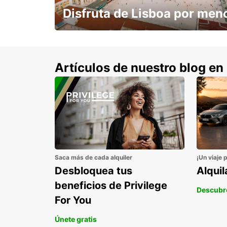
Disfruta de Lisboa por men
con un 15% de descuento.
Artículos de nuestro blog en
Saca más de cada alquiler
¡Un viaje 
Desbloquea tus
Alqui
beneficios de Privilege
Descubr
For You
Únete gratis