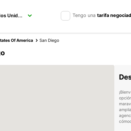
Tengo una
tarifa negocia
tates Of America
San Diego
go
Des
¡Bienv
opción
maravi
amplia
agenci
cómod