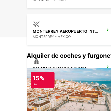
MONTERREY AEROPUERTO INTERNACIONAL
MONTERREY - MEXICO
Alquiler de coches y furgone
SALTILLO CENTRO CIUDAD
SALTILLO - MEXICO
15%
dto.
TAMPICO AEROPUERTO INTERNACIONAL
TAMPICO - MEXICO