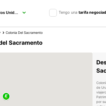
Tengo una
tarifa negocia
y
Colonia Del Sacramento
 del Sacramento
Des
Sa
Coloni
de Uru
viajer
Patri
por su