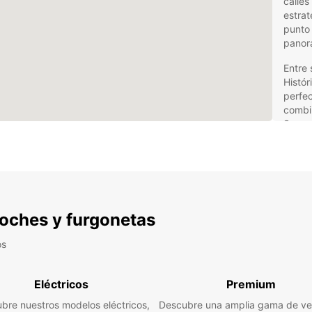
calles
estrat
punto 
panor
Entre 
Histór
perfec
combi
Sacra
turíst
ferry 
Ven
con
 coches y furgonetas
Sa
os
Europ
adapta
Eléctricos
Premium
coche
bre nuestros modelos eléctricos,
Descubre una amplia gama de ve
hasta