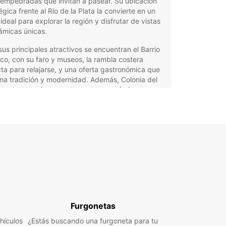
 empedradas que invitan a pasear. Su ubicación
égica frente al Río de la Plata la convierte en un
ideal para explorar la región y disfrutar de vistas
ámicas únicas.
sus principales atractivos se encuentran el Barrio
ico, con su faro y museos, la rambla costera
ta para relajarse, y una oferta gastronómica que
na tradición y modernidad. Además, Colonia del
mento es un importante centro económico y
ico que conecta con Buenos Aires a través de un
rápido, facilitando el turismo internacional.
tajas de alquilar un coche
 Europcar en Colonia del
cramento
car ofrece una amplia gama de vehículos para
rse a las necesidades de cada viajero. Desde
Furgonetas
s compactos ideales para moverse por la ciudad
hículos
¿Estás buscando una furgoneta para tu
 SUVs y monovolúmenes perfectos para familias o