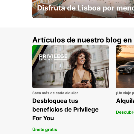
Disfruta de Lisboa por men
con un 15% de descuento.
Artículos de nuestro blog en
Saca más de cada alquiler
¡Un viaje 
Desbloquea tus
Alqui
beneficios de Privilege
Descubr
For You
Únete gratis