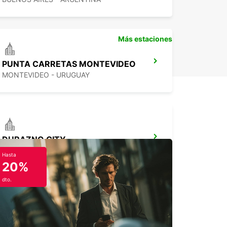
uileres a corto, medio y largo plazo
ión de alquileres de un solo trayecto
Más estaciones
PUNTA CARRETAS MONTEVIDEO
MONTEVIDEO - URUGUAY
DURAZNO CITY
DURAZNO - URUGUAY
Hasta
20%
dto.