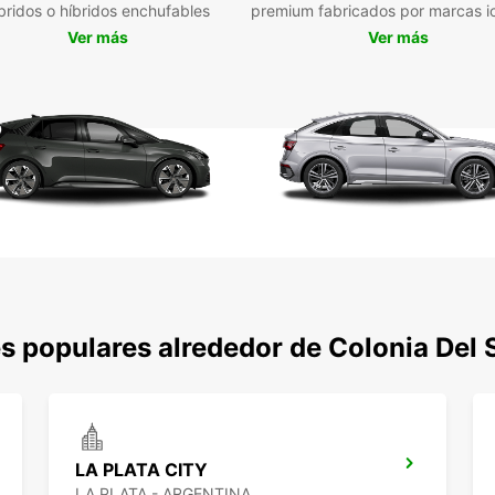
bridos o híbridos enchufables
premium fabricados por marcas i
grupo
Ver más
Ver más
depor
exclus
Nuestr
manua
sosten
estrat
o la e
llegad
Ademá
sencil
cortos
alquil
despl
s populares alrededor de Colonia Del
Amp
Veh
Rec
LA PLATA CITY
Res
LA PLATA - ARGENTINA