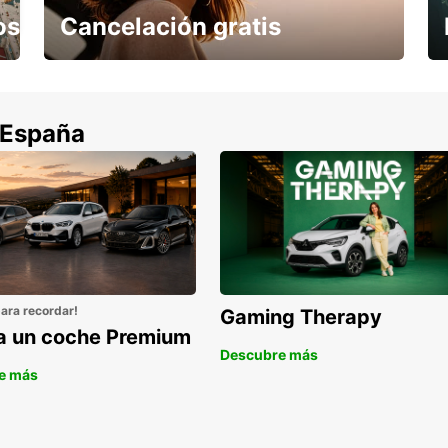
os
Cancelación gratis
Cancela sin coste si tu vuelo se cancela
 España
para recordar!
Gaming Therapy
la un coche Premium
Descubre más
e más