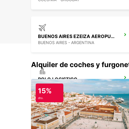
BUENOS AIRES EZEIZA AEROPUERTO
BUENOS AIRES - ARGENTINA
Alquiler de coches y furgone
POLO LOGISTICO
MONTEVIDEO - URUGUAY
15%
dto.
PUNTA DEL ESTE AEROPUERTO
PUNTA DEL ESTE - URUGUAY