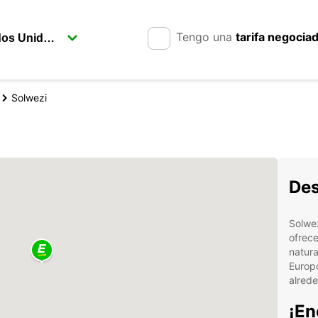
Tengo una
tarifa negocia
Solwezi
Des
Solwez
ofrece
natura
Europc
alrede
¡En