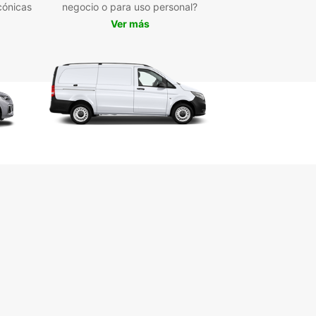
veniencia de recoger y devolver el coche en
cónicas
negocio o para uso personal?
stra agencia local
Ver más
stencia en carretera las 24 horas en caso de
rgencias
uro completo para una tranquilidad total durante
iaje
orta si vienes a Solwezi por negocios o por
, Europcar tiene la solución de transporte
ta para ti. ¡Reserva tu coche de alquiler hoy y
za a descubrir todo lo que esta hermosa región
para ofrecer!