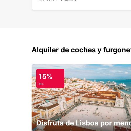
Alquiler de coches y furgone
15%
dto.
Disfruta de Lisboa por men