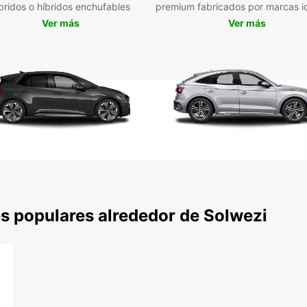
Con
bridos o híbridos enchufables
premium fabricados por marcas i
nue
Ver más
Ver más
Asi
eme
Seg
tu v
No imp
placer
perfec
comien
tiene 
s populares alrededor de Solwezi