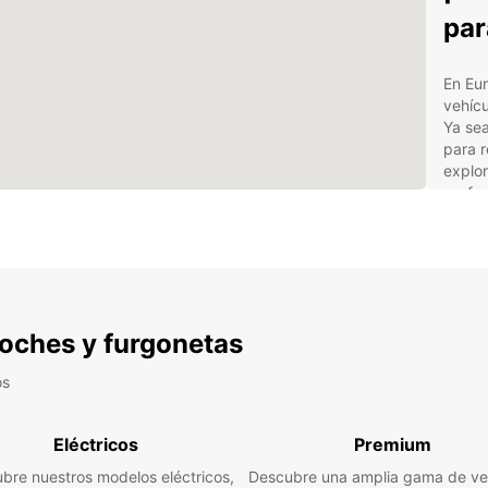
par
En Eu
vehícu
Ya se
para r
explor
perfec
Coc
SUV 
Fur
Ben
 coches y furgonetas
coc
os
Sol
Eléctricos
Premium
Flex
bre nuestros modelos eléctricos,
Descubre una amplia gama de ve