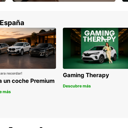
Cancela sin coste si tu vuelo se cancela
 España
para recordar!
Gaming Therapy
la un coche Premium
Descubre más
e más