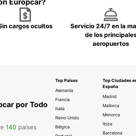
con Europcar?
Sin cargos ocultos
Servicio 24/7 en la m
de los principale
aeropuertos
Top Países
Top Ciudades e
España
Alemania
Madrid
Francia
pcar por Todo
Mallorca
Italia
Menorca
Reino Unido
Ibiza
de
140
países
Bélgica
Barcelona
Portugal