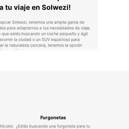
a tu viaje en Solwezi!
ropcar Solwezi, tenemos una amplia gama de
los para adaptarnos a tus necesidades de viaje.
a que estés buscando un coche pequeño y ágil
ecorrer la ciudad o un SUV espacioso para
ar la naturaleza cercana, tenemos la opción
ta para ti.
he económico para viajeros individuales
familiar para aventuras al aire libre
gonetas para grupos grandes o mudanzas
eficios de alquilar un
he con Europcar en
wezi
Furgonetas
ibilidad para explorar a tu propio ritmo
hículos
¿Estás buscando una furgoneta para tu