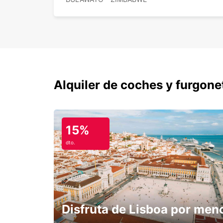
Alquiler de coches y furgone
15%
dto.
Disfruta de Lisboa por men