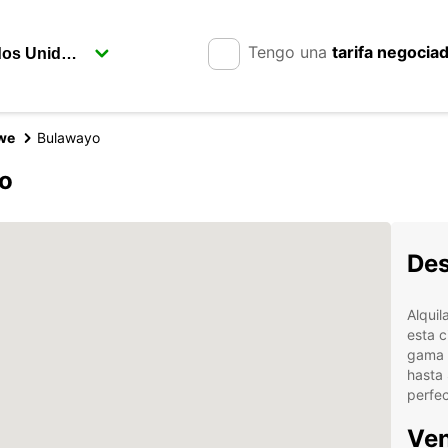
Tengo una
tarifa negocia
we
Bulawayo
yo
Des
Alqui
esta 
gama 
hasta
perfec
Ven