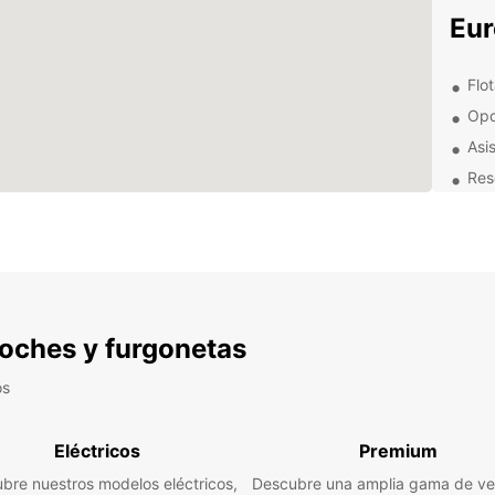
Eur
Flo
Opc
Asi
Res
Exp
alr
Con tu
explor
 coches y furgonetas
impres
de Zi
os
aventú
Alq
Eléctricos
Premium
con
bre nuestros modelos eléctricos,
Descubre una amplia gama de ve