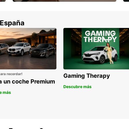
Cancela sin coste si tu vuelo se cancela
 España
para recordar!
Gaming Therapy
la un coche Premium
Descubre más
e más