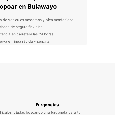
opcar en Bulawayo
ta de vehículos modernos y bien mantenidos
iones de seguro flexibles
stencia en carretera las 24 horas
erva en línea rápida y sencilla
lora Bulawayo y sus
ededores
 coche de Europcar, tendrás la libertad de
ar todos los rincones de Bulawayo y sus
ionantes alrededores. Visita el Museo Nacional
mbabwe, pasea por el Parque Nacional Matobo o
rate en un safari en el Parque Nacional Hwange.
uiler de coches flexible y
Furgonetas
veniente
hículos
¿Estás buscando una furgoneta para tu