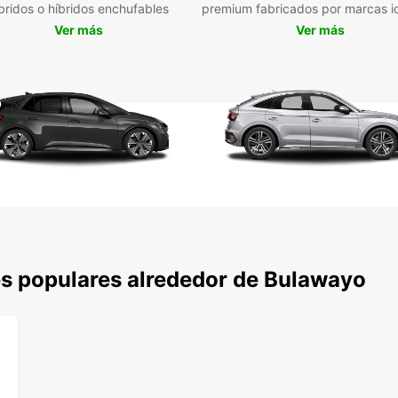
bridos o híbridos enchufables
premium fabricados por marcas i
Ver más
Ver más
En Eur
experi
más se
ciudad
aquí p
tu viaj
s populares alrededor de Bulawayo