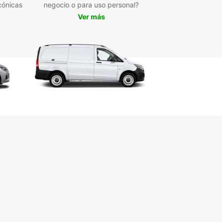
cónicas
negocio o para uso personal?
Ver más
opcar, nos esforzamos por hacer que tu
encia de alquiler de coches en Bulawayo sea lo
ncilla posible. Con múltiples ubicaciones en la
 y un servicio al cliente excepcional, estamos
ara asegurarnos de que disfrutes al máximo de
e.