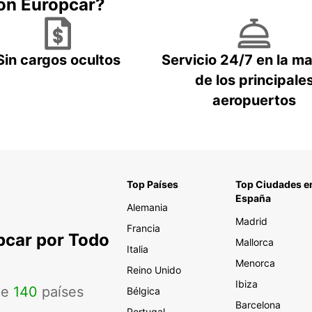
con Europcar?
Sin cargos ocultos
Servicio 24/7 en la m
de los principale
aeropuertos
Top Países
Top Ciudades e
España
Alemania
Madrid
Francia
pcar por Todo
Mallorca
Italia
Menorca
Reino Unido
Ibiza
de
140
países
Bélgica
Barcelona
Portugal