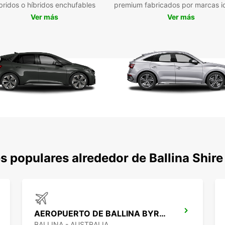
bridos o híbridos enchufables
premium fabricados por marcas i
Des
Ver más
Ver más
Explor
su fur
parque
una va
furgon
propio
destin
No lo 
Counc
que su
 populares alrededor de Ballina Shire
AEROPUERTO DE BALLINA BYRON GATEWAY
BALLINA - AUSTRALIA