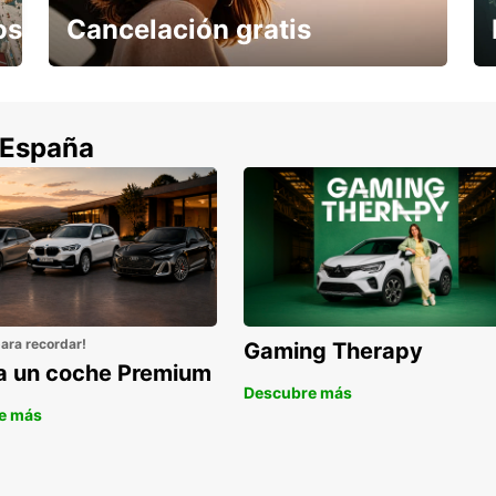
os
Cancelación gratis
Cancela sin coste si tu vuelo se cancela
 España
para recordar!
Gaming Therapy
la un coche Premium
Descubre más
e más