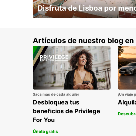
Disfruta de Lisboa por men
con un 15% de descuento.
Artículos de nuestro blog en
Saca más de cada alquiler
¡Un viaje 
Desbloquea tus
Alqui
beneficios de Privilege
Descubr
For You
Únete gratis