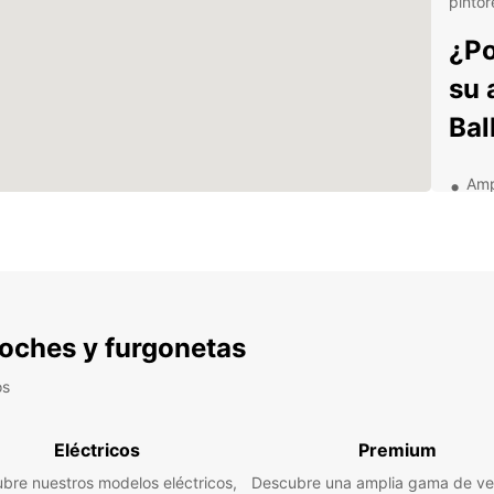
pintor
¿Po
su 
Bal
Amp
Exce
Con
Tra
Opc
nec
 coches y furgonetas
Ya sea
mudan
os
mercan
usted 
Eléctricos
Premium
reserv
selecc
bre nuestros modelos eléctricos,
Descubre una amplia gama de ve