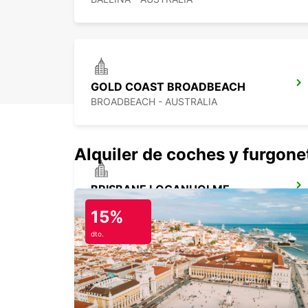
GOLD COAST BROADBEACH
BROADBEACH - AUSTRALIA
Alquiler de coches y furgone
BRISBANE LOGANHOLME
LOGANHOLME - AUSTRALIA
15%
dto.
BRISBANE MANSFIELD
MANSFIELD - AUSTRALIA