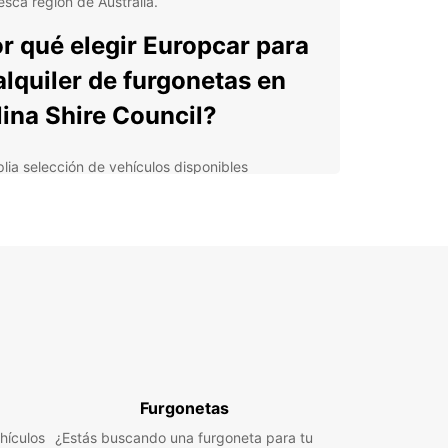
esca región de Australia.
r qué elegir Europcar para
alquiler de furgonetas en
lina Shire Council?
lia selección de vehículos disponibles
lente servicio al cliente
venientes ubicaciones de recogida y devolución
nsparencia en precios y condiciones de alquiler
iones de alquiler flexibles para adaptarse a sus
esidades
 que esté planeando un viaje familiar, una
za o simplemente necesite transportar
cías, Europcar tiene la furgoneta perfecta para
en Ballina Shire Council. Nuestro proceso de
a en línea es rápido y sencillo, permitiéndole
Furgonetas
ionar y reservar su vehículo en minutos.
hículos
¿Estás buscando una furgoneta para tu