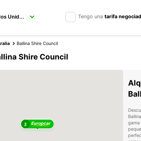
Tengo una
tarifa negocia
ralia
Ballina Shire Council
lina Shire Council
Alq
Bal
Descub
Ballin
gama 
2
peque
perfec