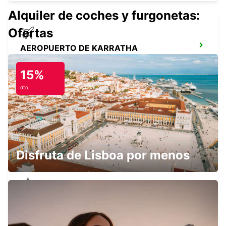
Alquiler de coches y furgonetas:
Ofertas
AEROPUERTO DE KARRATHA
KARRATHA - AUSTRALIA
15%
dto.
AEROPUERTO DE NEWMAN
NEWMAN - AUSTRALIA
Disfruta de Lisboa por menos
NEWMAN CENTRO CIUDAD
NEWMAN - AUSTRALIA