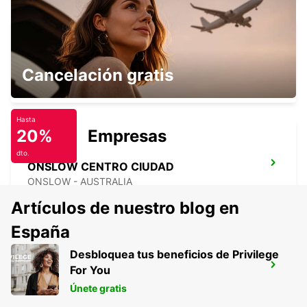
AEROPUERTO DE PARABURDOO
Cancelación gratis
PARABURDOO - AUSTRALIA
Hasta
20%
Empresas
dto.
ONSLOW CENTRO CIUDAD
ONSLOW - AUSTRALIA
Artículos de nuestro blog en
España
Desbloquea tus beneficios de Privilege
EXMOUTH CENTRO CIUDAD
For You
EXMOUTH - AUSTRALIA
Únete gratis