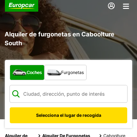
Alquiler de furgonetas en Caboolture
South
¿Qué tipo de vehículo?
Coches
Furgonetas
Selecciona el lugar de recogida
Alquiler de
Alquiler De Furgonetas
Caboolture