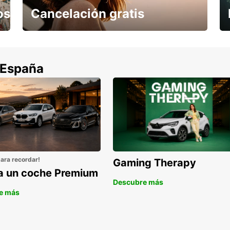
os
Cancelación gratis
Cancela sin coste si tu vuelo se cancela
 España
para recordar!
Gaming Therapy
la un coche Premium
Descubre más
e más