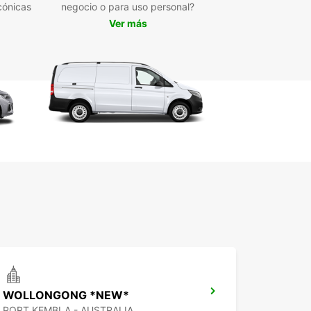
cónicas
negocio o para uso personal?
es perfectas para usted. ¡No pierda más tiempo
Ver más
erve su furgoneta en Canberra con Europcar hoy
!
WOLLONGONG *NEW*
PORT KEMBLA - AUSTRALIA