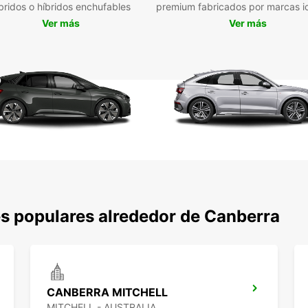
bridos o híbridos enchufables
premium fabricados por marcas i
opcion
Ver más
Ver más
y res
mismo
s populares alrededor de Canberra
CANBERRA MITCHELL
MITCHELL - AUSTRALIA