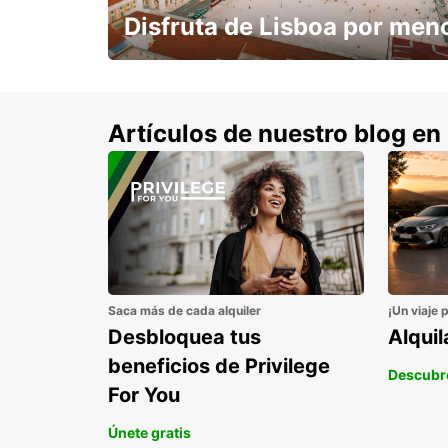
Disfruta de Lisboa por men
con un 15% de descuento.
Artículos de nuestro blog en
Saca más de cada alquiler
¡Un viaje 
Desbloquea tus
Alqui
beneficios de Privilege
Descubr
For You
Únete gratis