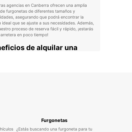
ras agencias en Canberra ofrecen una amplia
de furgonetas de diferentes tamaños y
idades, asegurando que podrá encontrar la
 ideal que se ajuste a sus necesidades. Además,
estro proceso de reserva fácil y rápido, ¡estarás
carretera en poco tiempo!
eficios de alquilar una
goneta con Europcar en
berra:
lia variedad de furgonetas disponibles
lente servicio al cliente
diciones de alquiler flexibles
stencia en carretera las 24 horas
ecios competitivos y atractivas ofertas!
Furgonetas
orta si necesita una furgoneta para un día, una
hículos
¿Estás buscando una furgoneta para tu
 o incluso más tiempo, Europcar tiene las