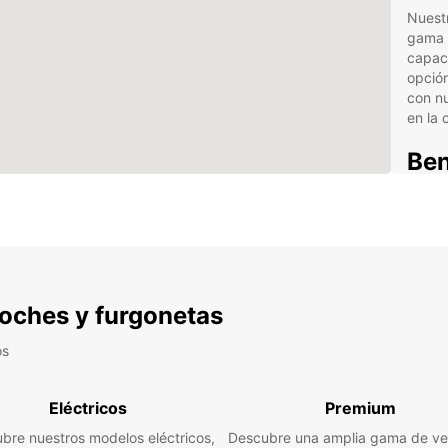
Nuest
gama 
capac
opción
con nu
en la 
Ben
fur
Can
Amp
 coches y furgonetas
Exce
Con
os
Asi
¡Pr
Eléctricos
Premium
No imp
bre nuestros modelos eléctricos,
Descubre una amplia gama de ve
semana