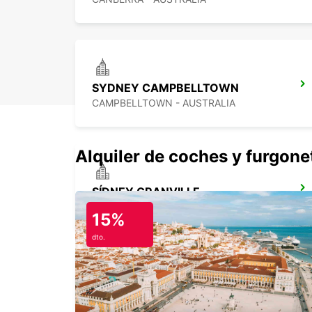
SYDNEY CAMPBELLTOWN
CAMPBELLTOWN - AUSTRALIA
Alquiler de coches y furgone
SÍDNEY GRANVILLE
GRANVILLE - AUSTRALIA
15%
dto.
SÍDNEY PYRMONT
PYRMONT - AUSTRALIA