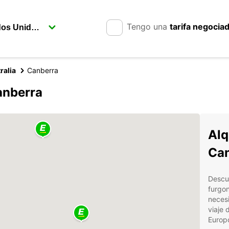
Tengo una
tarifa negocia
ralia
Canberra
anberra
Alq
Can
Descub
furgo
neces
viaje 
Europc