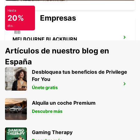
Hasta
20%
Empresas
dto.
MELBOURNE BLACKBURN
BLACKBURN - AUSTRALIA
Artículos de nuestro blog en
España
Desbloquea tus beneficios de Privilege
For You
AEROPUERTO DE MELBOURNE
Únete gratis
MELBOURNE - AUSTRALIA
Alquila un coche Premium
Descubre más
Gaming Therapy