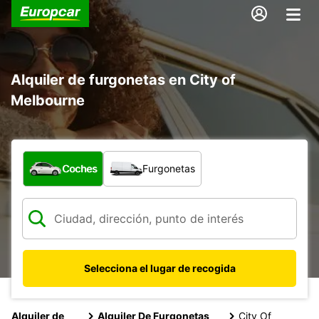
Alquiler de furgonetas en City of
Melbourne
¿Qué tipo de vehículo?
Coches
Furgonetas
Selecciona el lugar de recogida
Alquiler de
Alquiler De Furgonetas
City Of