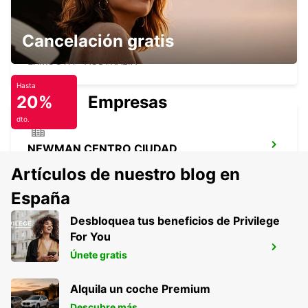
AEROPUERTO DE EXMOUTH
Cancelación gratis
LEARMONTH
EXMOUTH - AUSTRALIA
Hasta
20%
Empresas
dto.
NEWMAN CENTRO CIUDAD
NEWMAN - AUSTRALIA
Artículos de nuestro blog en
España
Desbloquea tus beneficios de Privilege
For You
AEROPUERTO DE NEWMAN
Únete gratis
NEWMAN - AUSTRALIA
Alquila un coche Premium
Descubre más