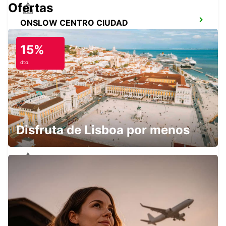
Ofertas
ONSLOW CENTRO CIUDAD
ONSLOW - AUSTRALIA
15%
dto.
AEROPUERTO DE PARABURDOO
PARABURDOO - AUSTRALIA
Disfruta de Lisboa por menos
EXMOUTH CENTRO CIUDAD
EXMOUTH - AUSTRALIA