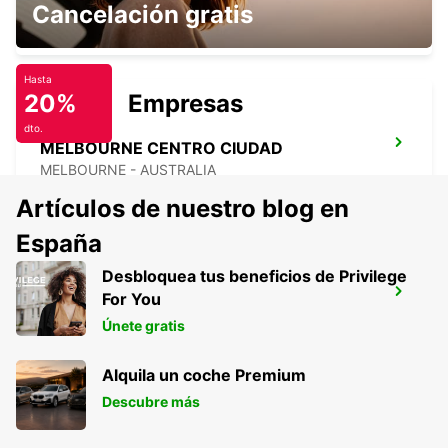
Cancelación gratis
SOUTHBANK - AUSTRALIA
Hasta
20%
Empresas
dto.
MELBOURNE CENTRO CIUDAD
MELBOURNE - AUSTRALIA
Artículos de nuestro blog en
España
Desbloquea tus beneficios de Privilege
MELBOURNE THOMASTOWN
For You
THOMASTOWN - AUSTRALIA
Únete gratis
Alquila un coche Premium
Descubre más