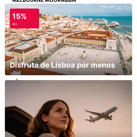
MELBOURNE MOORABBIN
MOORABBIN - AUSTRALIA
15%
dto.
MELBOURNE BLACKBURN
BLACKBURN - AUSTRALIA
Disfruta de Lisboa por menos
MELBOURNE ALBERT PARK
ALBERT PARK - AUSTRALIA
MELBOURNE SOUTHBANK