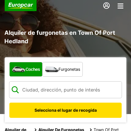
Alquiler de furgonetas en Town Of Port
Hedland
¿Qué tipo de vehículo?
Coches
Furgonetas
Selecciona el lugar de recogida
Alquiler de
Alquiler De Furgonetas
Town Of Port