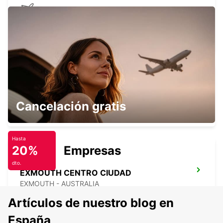
AEROPUERTO DE NEWMAN
NEWMAN - AUSTRALIA
ONSLOW CENTRO CIUDAD
Cancelación gratis
ONSLOW - AUSTRALIA
Hasta
20%
Empresas
dto.
EXMOUTH CENTRO CIUDAD
EXMOUTH - AUSTRALIA
Artículos de nuestro blog en
España