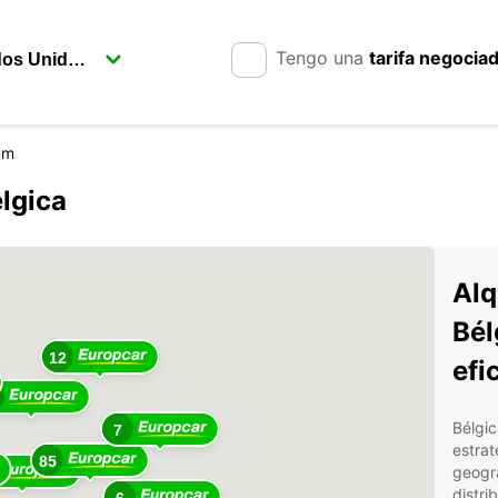
Tengo una
tarifa negocia
um
lgica
Alq
Bél
12
efi
Bélgic
7
estrat
85
geográ
distri