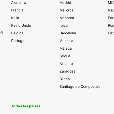
Alemania
Madrid
Mil
Francia
Mallorca
Náp
Italia
Menorca
Par
Reino Unido
Ibiza
Ro
de
Bélgica
Barcelona
Lis
Portugal
Valencia
Málaga
Sevilla
Alicante
Zaragoza
Bilbao
Santiago de Compostela
Todos los países