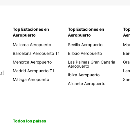
Top Estaciones en
Top Estaciones en
Top
Aeropuerto
Aeropuerto
Aer
Mallorca Aeropuerto
Sevilla Aeropuerto
Mad
Barcelona Aeropuerto T1
Bilbao Aeropuerto
Bér
Menorca Aeropuerto
Las Palmas Gran Canaria
Gra
Aeropuerto
Madrid Aeropuerto T1
Lan
o!
Ibiza Aeropuerto
Málaga Aeropuerto
San
Alicante Aeropuerto
Todos los países