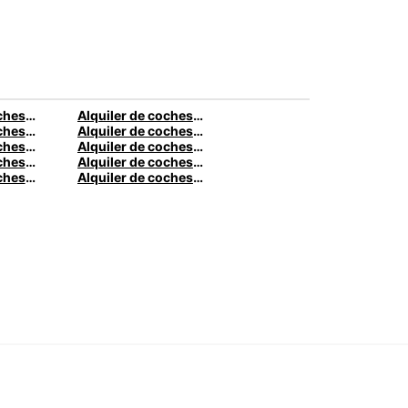
Alquiler de coches en Almería
Alquiler de coches en Vigo
Alquiler de coches en Gran Canaria
Alquiler de coches en Tenerife
Alquiler de coches en Olbia
Alquiler de coches en Florencia
Alquiler de coches en Edimburgo
Alquiler de coches en Oporto
Alquiler de coches en Fráncfort
Alquiler de coches en Bruselas