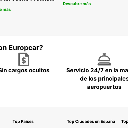
esp
Descubre más
Bus
e más
Veh
aer
cóm
Res
cli
con Europcar?
Opc
seg
Pos
en 
Sin cargos ocultos
Servicio 24/7 en la m
Con Eu
de los principale
Bélgic
aeropuertos
optimi
Top Países
Top Ciudades en España
Top