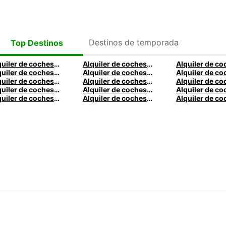
Destinos de temporada
Top Destinos
Alquiler de coches en Bari
Alquiler de coches en Dublín
Alquiler de coches en Oviedo
Alquiler de coches en Granada
Alquiler de coches en Venecia
Alquiler de coches en Palermo
Alquiler de coches en Bolonia
Alquiler de coches en Londres
Alquiler de coches en Múnich
Alquiler de coches en Karlsruhe