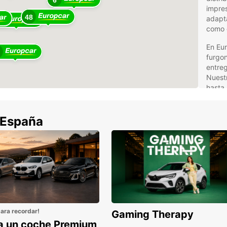
6
impres
48
adapta
3
como 
En Eu
furgo
entreg
Nuestr
hasta 
volume
Ven
 España
fur
Eur
Nuestr
movili
opcion
para recordar!
Gaming Therapy
Alq
la un coche Premium