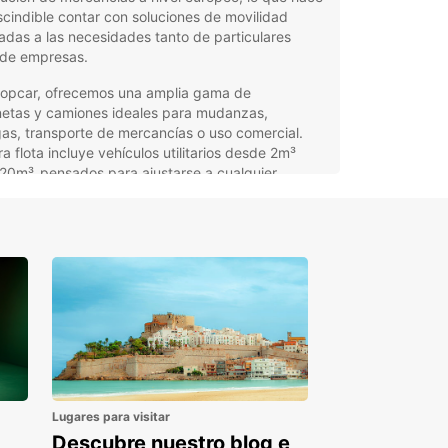
cindible contar con soluciones de movilidad
das a las necesidades tanto de particulares
de empresas.
ropcar, ofrecemos una amplia gama de
netas y camiones ideales para mudanzas,
as, transporte de mercancías o uso comercial.
a flota incluye vehículos utilitarios desde 2m³
20m³, pensados para ajustarse a cualquier
n y tipo de carga.
tajas del alquiler de
gonetas y camiones con
opcar en Bélgica
o servicio está diseñado para facilitar la
dad de clientes particulares y profesionales, con
es flexibles y adaptadas:
Lugares para visitar
uiler para particulares y empresas, con una oferta
Descubre nuestro blog e