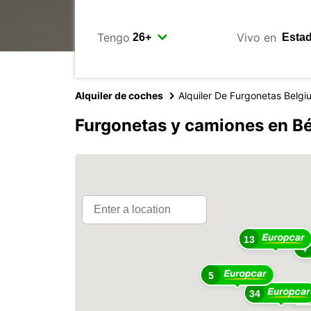
Tengo
Vivo en
Alquiler de coches
Alquiler De Furgonetas Belgi
Furgonetas y camiones en Bé
13
4
5
34
76