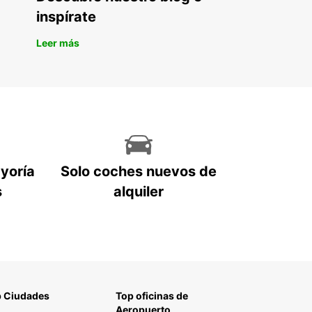
ecífica para negocios a través de EBSS (Europcar
inspírate
iness Solutions).
ículos disponibles en puntos estratégicos como
Leer más
opuertos y estaciones de tren para una recogida
oda y rápida.
erva online sencilla y rápida, con atención al
ente dedicada para resolver cualquier duda.
iones de alquiler a corto, medio o largo plazo
ún tus necesidades.
ibilidad de alquiler de ida para mayor flexibilidad
tus desplazamientos.
ayoría
Solo coches nuevos de
ropcar, alquilar una furgoneta o camión en
s
alquiler
a es una solución práctica y confiable para
zar tus traslados y operaciones logísticas.
 Ciudades
Top oficinas de
Aeropuerto