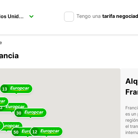
Tengo una
tarifa negocia
e
ancia
Alq
13
Fra
53
Franci
30
es un 
región
el tra
12
50
intern