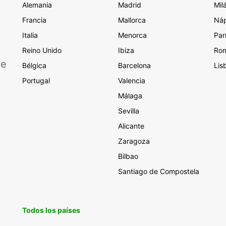
Alemania
Madrid
Mil
Francia
Mallorca
Náp
Italia
Menorca
Par
Reino Unido
Ibiza
Ro
de
Bélgica
Barcelona
Lis
Portugal
Valencia
Málaga
Sevilla
Alicante
Zaragoza
Bilbao
Santiago de Compostela
Todos los países