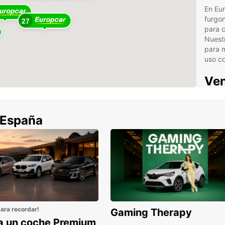
En Eu
furgon
27
para c
Nuestr
para 
uso co
Ven
Eur
 España
Con Eu
necesi
Alq
esp
Ofe
Bus
opt
para recordar!
Gaming Therapy
Veh
la un coche Premium
aer