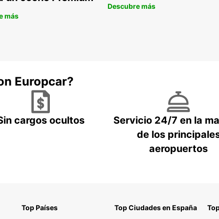
rec
Descubre más
e más
Res
pla
Dur
est
Posi
nec
con Europcar?
Confía
en Fra
profes
Sin cargos ocultos
Servicio 24/7 en la m
logíst
de los principale
aeropuertos
Top Países
Top Ciudades en España
Top