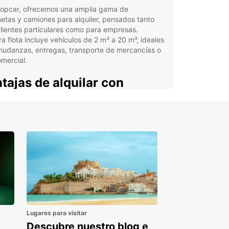
ropcar, ofrecemos una amplia gama de
etas y camiones para alquiler, pensados tanto
lientes particulares como para empresas.
a flota incluye vehículos de 2 m³ a 20 m³, ideales
mudanzas, entregas, transporte de mercancías o
mercial.
tajas de alquilar con
opcar
ropcar, disfrutarás de un servicio adaptado a tus
dades, con opciones flexibles y cómodas:
uiler para particulares y empresas, con soluciones
ecíficas para cada caso.
rta exclusiva para negocios con Europcar
iness Solutions (EBSS), que simplifica la gestión y
imiza costes.
Lugares para visitar
ículos disponibles en puntos estratégicos como
opuertos y estaciones de tren, facilitando la
Descubre nuestro blog e