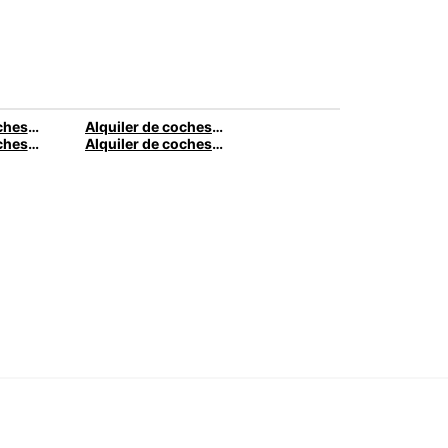
Alquiler de coches en Ourense
Alquiler de coches en Gijón
Alquiler de coches en Santander
Alquiler de coches en Vigo