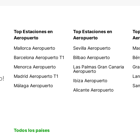
Top Estaciones en
Top Estaciones en
Top
Aeropuerto
Aeropuerto
Aer
Mallorca Aeropuerto
Sevilla Aeropuerto
Mad
Barcelona Aeropuerto T1
Bilbao Aeropuerto
Bér
Menorca Aeropuerto
Las Palmas Gran Canaria
Gra
Aeropuerto
Madrid Aeropuerto T1
Lan
o!
Ibiza Aeropuerto
Málaga Aeropuerto
San
Alicante Aeropuerto
Todos los países