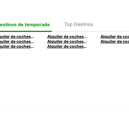
Top Destinos
estinos de temporada
Alquiler de coches en Logroño
Alquiler de coches en La Coruña
Alquiler de coches en Cádiz
Alquiler de coches en Almería
Alquiler de coches en Palma
Alquiler de coches en Oviedo